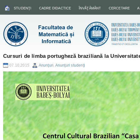
STUDENŢI
CADRE DIDACTICE
ÎNVĂŢĂMÂNT
CERCETARE
A
Cursuri de limba portugheză braziliană la Universita
07.10.2015
Anunţuri
,
Anunţuri studenţi