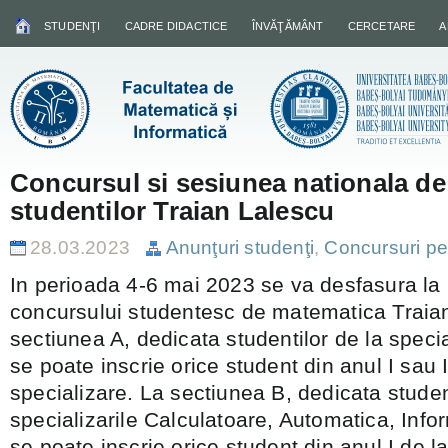
STUDENŢI
CADRE DIDACTICE
ÎNVĂŢĂMÂNT
CERCETARE
A
Concursul si sesiunea nationala de
studentilor Traian Lalescu
28.03.2023
Anunţuri studenţi
,
Concursuri pe
In perioada 4-6 mai 2023 se va desfasura la I
concursului studentesc de matematica Traia
sectiunea A, dedicata studentilor de la spec
se poate inscrie orice student din anul I sau I
specializare. La sectiunea B, dedicata student
specializarile Calculatoare, Automatica, Infor
se poate inscrie orice student din anul I de l