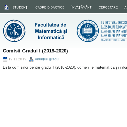
STUDENŢI
CADRE DIDACTICE
ÎNVĂŢĂMÂNT
CERCETARE
A
Comisii Gradul I (2018-2020)
19.11.2019
Anunţuri gradul I
Lista comisiilor pentru gradul I (2018-2020), domeniile matematică şi info