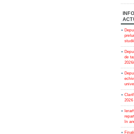
INFO
ACT
Depun
prelu
studi
Depun
de ta
2026
Depun
echiv
unive
Clari
2026
Ierar
repar
în an
Final