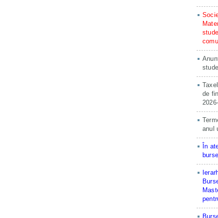
Socie
Matem
stude
comun
Anunț
stude
Taxel
de fi
2026
Terme
anul 
În at
burse
Ierar
Burse
Maste
pentr
Burse