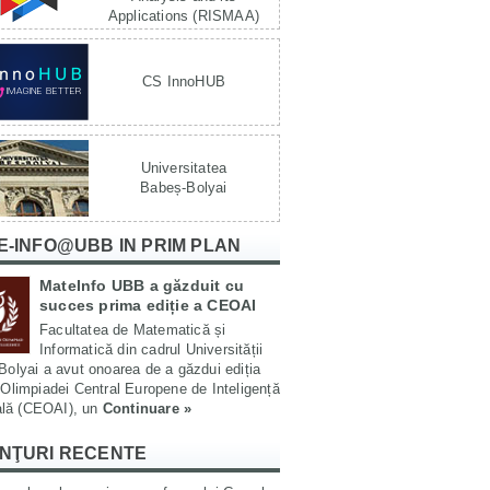
Applications (RISMAA)
CS InnoHUB
Universitatea
Babeș-Bolyai
E-INFO@UBB IN PRIM PLAN
MateInfo UBB a găzduit cu
succes prima ediție a CEOAI
Facultatea de Matematică și
Informatică din cadrul Universității
olyai a avut onoarea de a găzdui ediția
Olimpiadei Central Europene de Inteligență
ială (CEOAI), un
Continuare »
NŢURI RECENTE