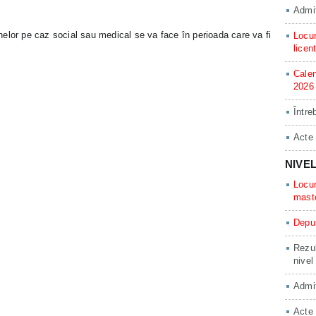
Admit
elor pe caz social sau medical se va face în perioada care va fi
Locur
licen
Calen
2026
Între
Acte
NIVE
Locur
mast
Depun
Rezul
nivel
Admit
Acte