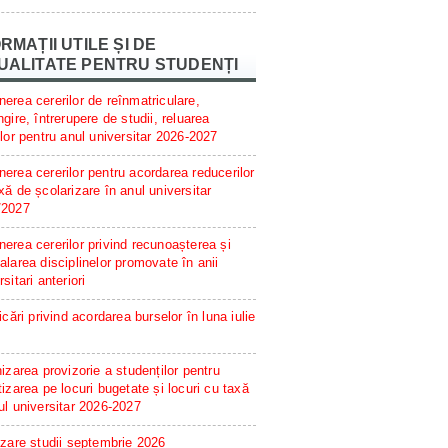
RMAȚII UTILE ȘI DE
UALITATE PENTRU STUDENȚI
erea cererilor de reînmatriculare,
ngire, întrerupere de studii, reluarea
ilor pentru anul universitar 2026-2027
erea cererilor pentru acordarea reducerilor
xă de școlarizare în anul universitar
/2027
erea cererilor privind recunoașterea și
alarea disciplinelor promovate în anii
rsitari anteriori
ficări privind acordarea burselor în luna iulie
hizarea provizorie a studenților pentru
tizarea pe locuri bugetate și locuri cu taxă
ul universitar 2026-2027
izare studii septembrie 2026