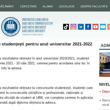
NVĂŢĂMÂNT
CERCETARE
ALUMNI
LEGISLAŢIE
DESPRE FACULTATE
 studențești pentru anul universitar 2021-2022
ADM
rezultatelor obținute în anul universitar 2020/2021, studenții
nie 2021 - 10 iulie 2021, cererea pentru acordarea unui loc în
 Info la adresa:
NIVE
rezultatelor obținute la concursurile studențești, studenții care
Depun
ii la concursurile științifice și profesionale, naționale și
itate oficială de student al UBB, vor completa cererea în aplicația
Rezul
anată după diploma obținuta la adresa:
nivel