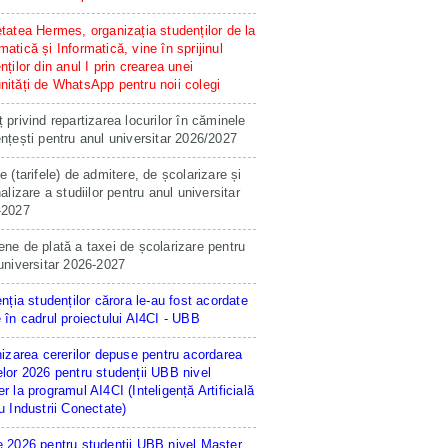
tatea Hermes, organizația studenților de la
atică și Informatică, vine în sprijinul
nților din anul I prin crearea unei
ități de WhatsApp pentru noii colegi
 privind repartizarea locurilor în căminele
nțești pentru anul universitar 2026/2027
e (tarifele) de admitere, de școlarizare și
nalizare a studiilor pentru anul universitar
-2027
ne de plată a taxei de școlarizare pentru
universitar 2026-2027
enția studenților cărora le-au fost acordate
 în cadrul proiectului AI4CI - UBB
hizarea cererilor depuse pentru acordarea
lor 2026 pentru studenții UBB nivel
r la programul AI4CI (Inteligență Artificială
u Industrii Conectate)
 2026 pentru studentii UBB nivel Master