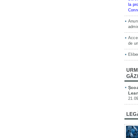
la pr
Conne
Anunț
admin
Acces
de un
Elibe
URM
GĂZ
Școa
Lean
21.09
LEG