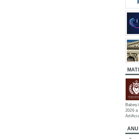
MAT
Babeș-B
2026 a 
Artific
ANU