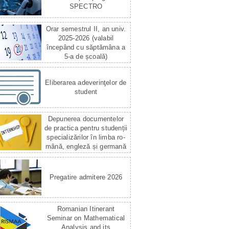
SPECTRO
Orar semestrul II, an univ.
2025-2026 (valabil
începând cu săptămâna a
5-a de școală)
Eliberarea adeverinţelor de
student
Depunerea documentelor
de practica pentru studenții
specializărilor în limba ro­
mână, engleză și germană
Pregatire admitere 2026
Romanian Itinerant
Seminar on Mathematical
Analysis and its