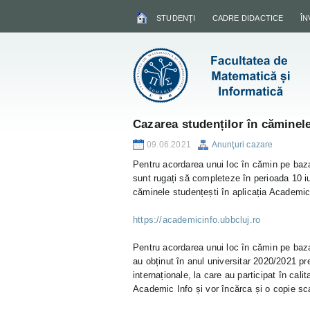
STUDENŢI
CADRE DIDACTICE
Î
Cazarea studenților în căminele
09.06.2021
Anunţuri cazare
Pentru acordarea unui loc în cămin pe baza 
sunt rugați să completeze în perioada 10 iu
căminele studențești în aplicația Academic
https://academicinfo.ubbcluj.ro
Pentru acordarea unui loc în cămin pe baza 
au obținut în anul universitar 2020/2021 prem
internaționale, la care au participat în cal
Academic Info și vor încărca și o copie sc