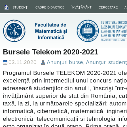
STUDENŢI
CADRE DIDACTICE
ÎNVĂŢĂMÂNT
CERCETARE
A
Bursele Telekom 2020-2021
03.11.2020
Anunţuri burse
,
Anunţuri studenţ
Programul Bursele TELEKOM 2020-2021 ofer
excelenţă prin intermediul unui concurs naţio
adresează studenţilor din anul I, înscrişi într-
învăţământ superior de stat din România, cat
taxă, la zi, la următoarele specializări: autom
informatică, cibernetică, matematică, ingineri
electronică, telecomunicații si tehnologia inf
este organizat în două etape. Prima etapă, c