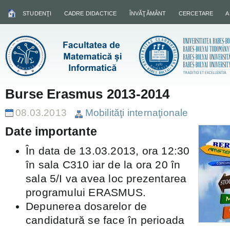
STUDENŢI
CADRE DIDACTICE
ÎNVĂŢĂMÂNT
CERCETARE
A
Burse Erasmus 2013-2014
08.03.2013
Mobilităţi internaţionale
Date importante
În data de 13.03.2013, ora 12:30
în sala C310 iar de la ora 20 în
sala 5/I va avea loc prezentarea
programului ERASMUS.
Depunerea dosarelor de
candidatură se face în perioada