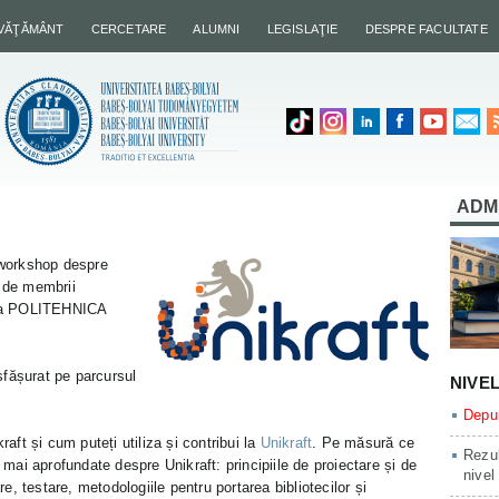
NVĂŢĂMÂNT
CERCETARE
ALUMNI
LEGISLAŢIE
DESPRE FACULTATE
ADM
workshop despre
t de membrii
atea POLITEHNICA
sfășurat pe parcursul
NIVE
Depun
raft și cum puteți utiliza și contribui la
Unikraft
. Pe măsură ce
Rezul
ai aprofundate despre Unikraft: principiile de proiectare și de
nivel
, testare, metodologiile pentru portarea bibliotecilor și