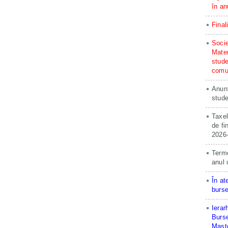
în an
Final
Socie
Matem
stude
comun
Anunț
stude
Taxel
de fi
2026
Terme
anul 
În at
burse
Ierar
Burse
Maste