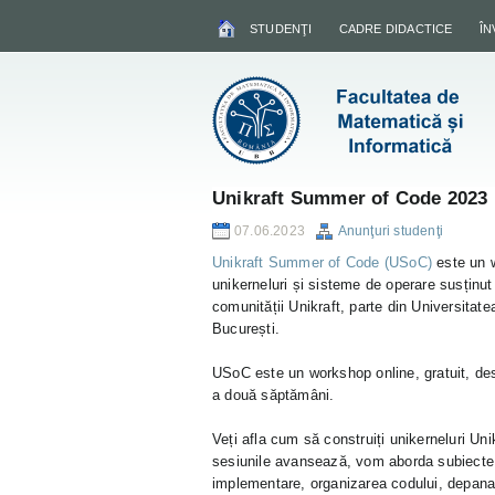
STUDENŢI
CADRE DIDACTICE
Î
Unikraft Summer of Code 2023
07.06.2023
Anunţuri studenţi
Unikraft Summer of Code (USoC)
este un 
unikerneluri și sisteme de operare susținu
comunității Unikraft, parte din Universit
București.
USoC este un workshop online, gratuit, de
a două săptămâni.
Veți afla cum să construiți unikerneluri Unik
sesiunile avansează, vom aborda subiecte m
implementare, organizarea codului, depanare