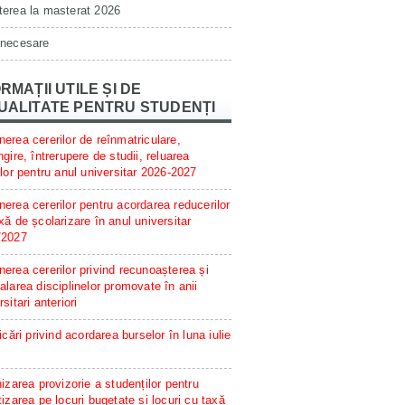
erea la masterat 2026
 necesare
RMAȚII UTILE ȘI DE
UALITATE PENTRU STUDENȚI
erea cererilor de reînmatriculare,
ngire, întrerupere de studii, reluarea
ilor pentru anul universitar 2026-2027
erea cererilor pentru acordarea reducerilor
xă de școlarizare în anul universitar
/2027
erea cererilor privind recunoașterea și
alarea disciplinelor promovate în anii
rsitari anteriori
ficări privind acordarea burselor în luna iulie
hizarea provizorie a studenților pentru
tizarea pe locuri bugetate și locuri cu taxă