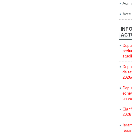
Admit
Acte
INFO
ACT
Depun
prelu
studi
Depun
de ta
2026
Depun
echiv
unive
Clari
2026
Ierar
repar