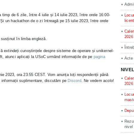
Admit
imp de 6 zile, între 4 iulie și 14 iulie 2023, între orele 16:00-
Locur
licen
i un hackathon de o zi întreagă pe 15 iulie 2023, între orele
Calen
2026
 susținut în limba engleză.
Între
ă extindeți cunoștințele despre sisteme de operare și unikernel-
aft, atunci aplicați la USoC urmând informațiile de pe
pagina
Acte
NIVE
unie 2023, ora 23:55 CEST. Vom anunța toți respondenții până
Calen
și informații suplimentare, discutăm pe
Discord
. Ne vedem acolo!
2026
Locur
mast
Depun
Rezul
nivel