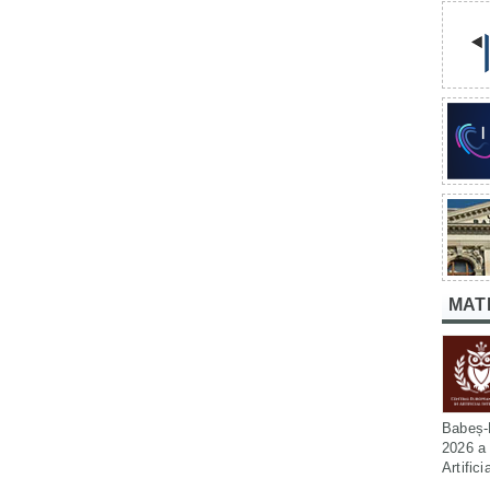
MAT
Babeș-B
2026 a 
Artific