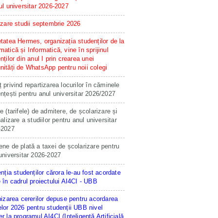
ul universitar 2026-2027
izare studii septembrie 2026
tatea Hermes, organizația studenților de la
atică și Informatică, vine în sprijinul
nților din anul I prin crearea unei
ități de WhatsApp pentru noii colegi
 privind repartizarea locurilor în căminele
nțești pentru anul universitar 2026/2027
e (tarifele) de admitere, de școlarizare și
nalizare a studiilor pentru anul universitar
-2027
ne de plată a taxei de școlarizare pentru
universitar 2026-2027
enția studenților cărora le-au fost acordate
 în cadrul proiectului AI4CI - UBB
hizarea cererilor depuse pentru acordarea
lor 2026 pentru studenții UBB nivel
r la programul AI4CI (Inteligență Artificială