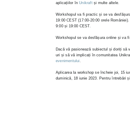
aplicațiilor în
Unikraft
și multe altele.
Workshopul va fi practic și se va desfășura t
19:00 CEST (17:00-20:00 orele României). Ș
9:00 și 19:00 CEST.
Workshopul se va desfășura online și va fi
Dacă vă pasionează subiectul și doriți să v
uri și să vă implicați în comunitatea Unikr
evenimentului
.
Aplicarea la workshop se încheie joi, 15 i
duminică, 18 iunie 2023. Pentru întrebări 