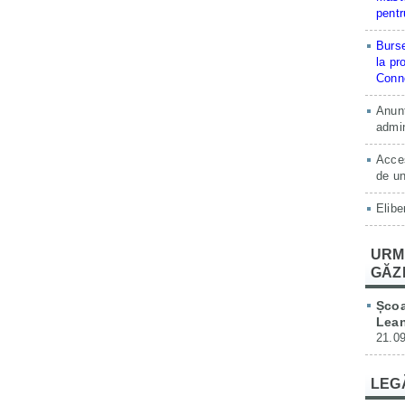
pentr
Burse
la pr
Conne
Anunț
admin
Acces
de un
Elibe
URM
GĂZ
Școa
Lean
21.09
LEG