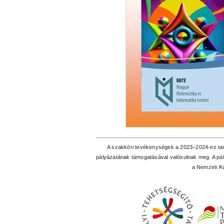
A szakköri tevékenységek a 2023–2024-es t
pályázatának támogatásával valósulnak meg. A pál
a Nemzeti Ku