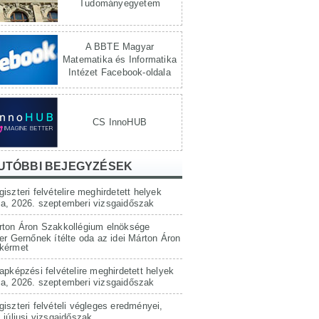
Tudományegyetem
A BBTE Magyar
Matematika és Informatika
Intézet Facebook-oldala
CS InnoHUB
UTÓBBI BEJEGYZÉSEK
iszteri felvételire meghirdetett helyek
a, 2026. szeptemberi vizsgaidőszak
rton Áron Szakkollégium elnöksége
er Gernőnek ítélte oda az idei Márton Áron
kérmet
apképzési felvételire meghirdetett helyek
a, 2026. szeptemberi vizsgaidőszak
iszteri felvételi végleges eredményei,
 júliusi vizsgaidőszak