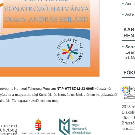
Admit
Acte
KAR
REN
Școa
Lean
21.09
FÓK
anévben a Nemzeti Tehetség Program
NTP-HTTSZ-M-23-0005
kódszámú
yázatot a magyarországi Kulturális és Innovációs Minisztérium megbízásából
lturális Támogatáskezelő hirdette meg.
2018-b
Diákoli
között 
Brassób
kiadás