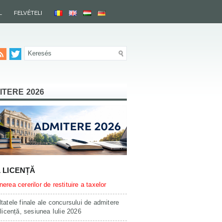
L
FELVÉTELI
ITERE 2026
L LICENȚĂ
erea cererilor de restituire a taxelor
tatele finale ale concursului de admitere
 licență, sesiunea Iulie 2026