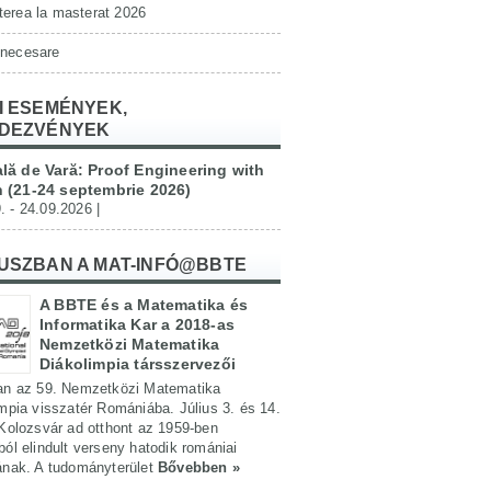
erea la masterat 2026
 necesare
I ESEMÉNYEK,
DEZVÉNYEK
lă de Vară: Proof Engineering with
 (21-24 septembrie 2026)
. - 24.09.2026 |
USZBAN A MAT-INFÓ@BBTE
A BBTE és a Matematika és
Informatika Kar a 2018-as
Nemzetközi Matematika
Diákolimpia társszervezői
an az 59. Nemzetközi Matematika
mpia visszatér Romániába. Július 3. és 14.
Kolozsvár ad otthont az 1959-ben
ól elindult verseny hatodik romániai
ának. A tudományterület
Bővebben »