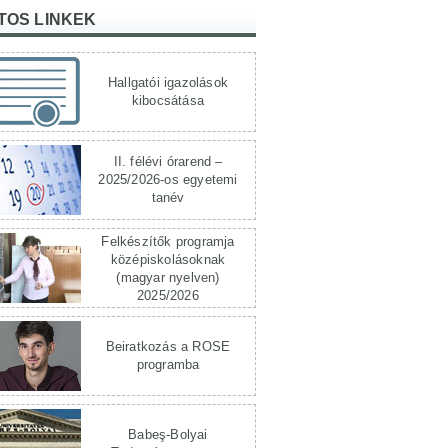
TOS LINKEK
Hallgatói igazolások
kibocsátása
II. félévi órarend –
2025/2026-os egyetemi
tanév
Felkészítők programja
középiskolásoknak
(magyar nyelven)
2025/2026
Beiratkozás a ROSE
programba
Babeş-Bolyai