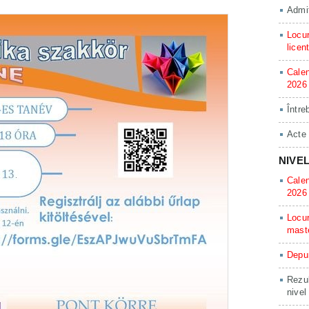
Admit
Locur
licen
Calen
2026
Între
Acte
NIVE
Calen
2026
Locur
mast
Depun
Rezul
nivel