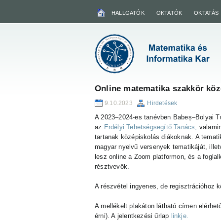
HALLGATÓK
OKTATÓK
OKTATÁS
Online matematika szakkör köz
9.10.2023
Hirdetések
A 2023–2024-es tanévben Babeș–Bolyai
az
Erdélyi Tehetségsegítő Tanács,
valamin
tartanak középiskolás diákoknak. A temati
magyar nyelvű versenyek tematikáját, ille
lesz online a Zoom platformon, és a fogl
résztvevők.
A részvétel ingyenes, de regisztrációhoz kö
A mellékelt plakáton látható címen elérhető
érni). A jelentkezési űrlap
linkje.