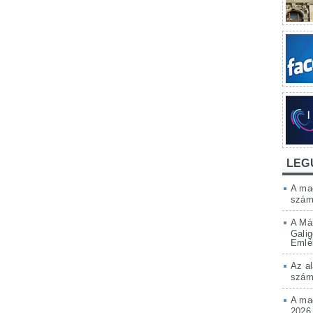
LEG
A mag
szám
A Má
Galig
Emlé
Az al
szám
A mag
2026.