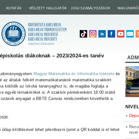
KUTATÁS
VÉGZETT HALLGATÓK
JOGI SZABÁLYOZÁSOK
MAGUNKRÓ
épiskolás diákoknak – 2023/2024-es tanév
ADM
 Tudományegyetem
Magyar Matematika és Informatika Intézete
és
t az általuk felkért matematikatanárok matematika szakkört
ka kötődik az iskolai tananyaghoz is, de magába foglalja a
tve egyéb témaköröket is. A szakkör péntekenként 18:00 órától
alkozások anyagait a BBTE Canvas rendszerében követhetik a
NIVE
Depun
tött.
Rezul
 űrlap kitöltésével lehet jelentkezni (amit a QR kóddal is el lehet
nivel