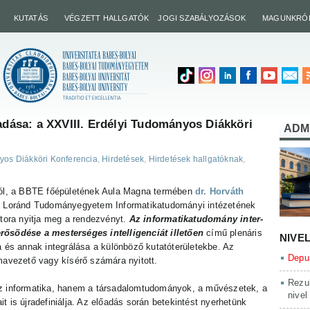
KUTATÁS
VÉGZETT HALLGATÓK
JOGI SZABÁLYOZÁSOK
MAGUNKRÓ
őadása: a XXVIII. Erdélyi Tudományos Diákköri
ADM
os Diákköri Konferencia
,
Hirdetések
,
Hirdetések hallgatóknak
,
ától, a BBTE főépületének Aula Magna termében
dr. Horváth
s Loránd Tudományegyetem Informatikatudományi intézetének
tora nyitja meg a rendezvényt.
Az informatikatudomány inter-
rősödése a mesterséges intelligenciát illetően
című plenáris
NIVE
a és annak integrálása a különböző kutatóterületekbe. Az
Depun
mavezető vagy kísérő számára nyitott.
Rezul
az informatika, hanem a társadalomtudományok, a művészetek, a
nivel
 is újradefiniálja. Az előadás során betekintést nyerhetünk