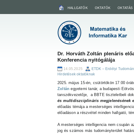
HALLGATÓK
OKTATÓK
OKTATÁS
Dr. Horváth Zoltán plenáris el
Konferencia nyitógálája
14.05.2025
ETDK – Erdélyi Tudomány
Hirdetések oktatóknak
2025. május 15-én, csütörtökön 17:00 ór
Zoltán
egyetemi tanár, a budapesti Eötvö
tanszékvezetője, a BBTE tiszteletbeli dok
és multidiszciplináris megjelenésének e
előadás témája a mesterséges intelligenci
előadáson a részvétel minden hallgató, té
A mesterséges intelligencia nem csupán 
jog és számos más tudományterület határait