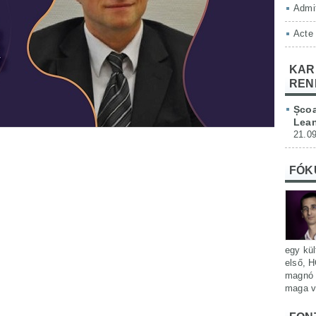
Admit
Acte
KAR
REN
Școa
Lean
21.09
FÓK
egy kül
első, H
magnó 
maga v