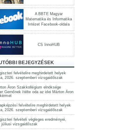
A BBTE Magyar
Matematika és Informatika
Intézet Facebook-oldala
CS InnoHUB
UTÓBBI BEJEGYZÉSEK
iszteri felvételire meghirdetett helyek
a, 2026. szeptemberi vizsgaidőszak
rton Áron Szakkollégium elnöksége
er Gernőnek ítélte oda az idei Márton Áron
kérmet
apképzési felvételire meghirdetett helyek
a, 2026. szeptemberi vizsgaidőszak
iszteri felvételi végleges eredményei,
 júliusi vizsgaidőszak