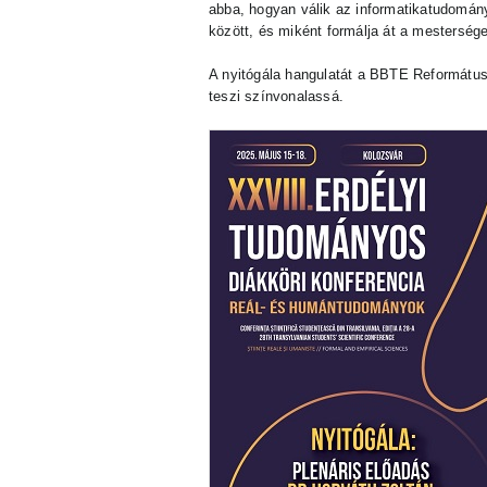
abba, hogyan válik az informatikatudomány
között, és miként formálja át a mesterséges
A nyitógála hangulatát a BBTE Reformát
teszi színvonalassá.