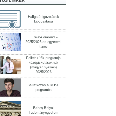
TOS LINKEK
Hallgatói igazolások
kibocsátása
II. félévi órarend –
2025/2026-os egyetemi
tanév
Felkészítők programja
középiskolásoknak
(magyar nyelven)
2025/2026
Beiratkozás a ROSE
programba
Babeş-Bolyai
Tudományegyetem