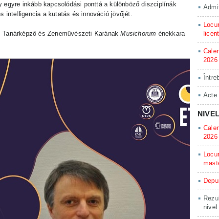
 egyre inkább kapcsolódási ponttá a különböző diszciplínák
Admit
 intelligencia a kutatás és innováció jövőjét.
Locur
us Tanárképző és Zeneművészeti Karának
Musichorum
énekkara
licen
Calen
2026
Între
Acte
NIVE
Calen
2026
Locur
mast
Depun
Rezul
nivel