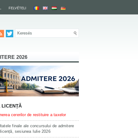
L
FELVÉTELI
ITERE 2026
L LICENȚĂ
erea cererilor de restituire a taxelor
tatele finale ale concursului de admitere
 licență, sesiunea Iulie 2026