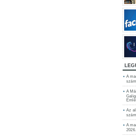
LEG
A mag
szám
A Má
Galig
Emlé
Az al
szám
A mag
2026.