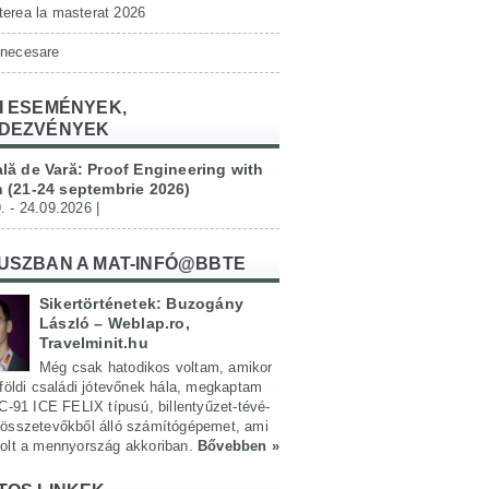
erea la masterat 2026
 necesare
I ESEMÉNYEK,
DEZVÉNYEK
lă de Vară: Proof Engineering with
 (21-24 septembrie 2026)
. - 24.09.2026 |
USZBAN A MAT-INFÓ@BBTE
Sikertörténetek: Buzogány
László – Weblap.ro,
Travelminit.hu
Még csak hatodikos voltam, amikor
földi családi jótevőnek hála, megkaptam
C-91 ICE FELIX típusú, billentyűzet-tévé-
összetevőkből álló számítógépemet, ami
olt a mennyország akkoriban.
Bővebben »