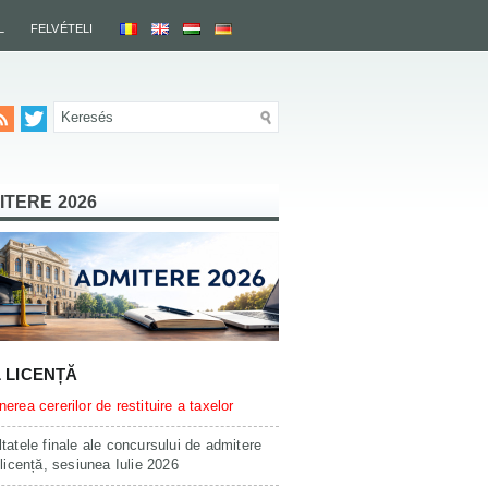
L
FELVÉTELI
ITERE 2026
L LICENȚĂ
erea cererilor de restituire a taxelor
tatele finale ale concursului de admitere
 licență, sesiunea Iulie 2026