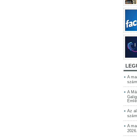
LEG
A mag
szám
A Má
Galig
Emlé
Az al
szám
A mag
2026.