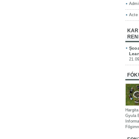
Admit
Acte
KAR
REN
Școa
Lean
21.09
FÓK
Hargita
Gyula 
Informa
Főgimn