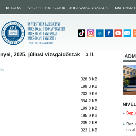
KUTATÁS
VÉGZETT HALLGATÓK
JOGI SZABÁLYOZÁSOK
MAGUNKRÓ
yei, 2025. júliusi vizsgaidőszak – a II.
ADM
zés
328.8 KB
199.3 KB
203.9 KB
394.2 KB
NIVE
199.8 KB
Depun
195.9 KB
205.2 KB
Rezul
nivel
323.1 KB