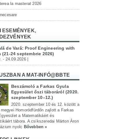
erea la masterat 2026
 necesare
I ESEMÉNYEK,
DEZVÉNYEK
lă de Vară: Proof Engineering with
 (21-24 septembrie 2026)
. - 24.09.2026 |
USZBAN A MAT-INFÓ@BBTE
Beszámoló a Farkas Gyula
Egyesület őszi táboráról (2020.
szeptember 10–12.)
2020. szeptember 10 és 12. között a
 megyei Homoródfürdőn zajlott a Farkas
Egyesület a Matematikáért és
tikáért tábora. A csíkszeredai Márton Áron
ázium nyolc
Bővebben »