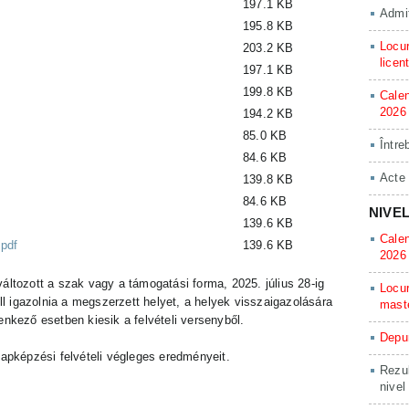
197.1 KB
Admit
195.8 KB
Locur
203.2 KB
licen
197.1 KB
199.8 KB
Calen
2026
194.2 KB
85.0 KB
Între
84.6 KB
Acte
139.8 KB
84.6 KB
NIVE
139.6 KB
Calen
pdf
139.6 KB
2026
áltozott a szak vagy a támogatási forma, 2025. július 28-ig
Locur
ell igazolnia a megszerzett helyet, a helyek visszaigazolására
mast
enkező esetben kiesik a felvételi versenyből.
Depun
lapképzési felvételi végleges eredményeit.
Rezul
nivel