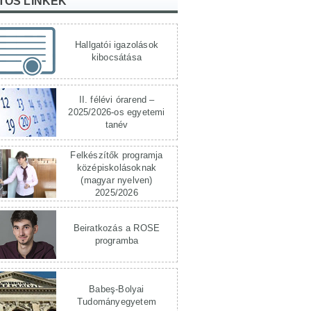
TOS LINKEK
Hallgatói igazolások
kibocsátása
II. félévi órarend –
2025/2026-os egyetemi
tanév
Felkészítők programja
középiskolásoknak
(magyar nyelven)
2025/2026
Beiratkozás a ROSE
programba
Babeş-Bolyai
Tudományegyetem