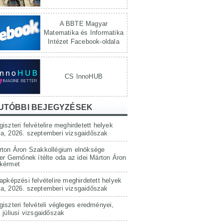
A BBTE Magyar
Matematika és Informatika
Intézet Facebook-oldala
CS InnoHUB
UTÓBBI BEJEGYZÉSEK
iszteri felvételire meghirdetett helyek
a, 2026. szeptemberi vizsgaidőszak
rton Áron Szakkollégium elnöksége
er Gernőnek ítélte oda az idei Márton Áron
kérmet
apképzési felvételire meghirdetett helyek
a, 2026. szeptemberi vizsgaidőszak
iszteri felvételi végleges eredményei,
 júliusi vizsgaidőszak