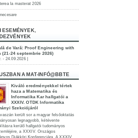
erea la masterat 2026
 necesare
I ESEMÉNYEK,
DEZVÉNYEK
lă de Vară: Proof Engineering with
 (21-24 septembrie 2026)
. - 24.09.2026 |
USZBAN A MAT-INFÓ@BBTE
Kiváló eredményekkel tértek
haza a Matematika és
Informatika Kar hallgatói a
XXXIV. OTDK Informatika
ányi Szekciójáról
vaszán került sor a magyar felsőoktatás
ányosan legnagyobb, kétévente
lításra kerülő hallgatói tudományos
zemléjére, a XXXIV. Országos
nyos Diákköri Konferenciára. A XXXIV.