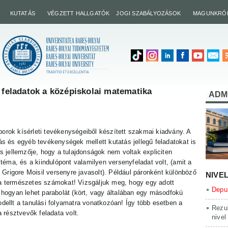
KUTATÁS
VÉGZETT HALLGATÓK
JOGI SZABÁLYOZÁSOK
MAGUNKRÓ
ű feladatok a középiskolai matematika
ADM
borok kísérleti tevékenységeiből készített szakmai kiadvány. A
 és egyéb tevékenységek mellett kutatás jellegű feladatokat is
 jellemzője, hogy a tulajdonságok nem voltak expliciten
éma, és a kiindulópont valamilyen versenyfeladat volt, (amit a
Grigore Moisil versenyre javasolt). Például páronként különböző
NIVE
 a természetes számokat! Vizsgáljuk meg, hogy egy adott
Depun
a hogyan lehet parabolát (kört, vagy általában egy másodfokú
odellt a tanulási folyamatra vonatkozóan! Így több esetben a
Rezul
résztvevők feladata volt.
nivel