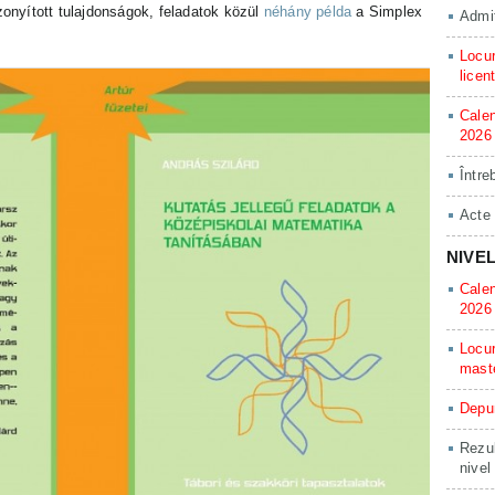
nyított tulajdonságok, feladatok közül
néhány példa
a Simplex
Admit
Locur
licen
Calen
2026
Între
Acte
NIVE
Calen
2026
Locur
mast
Depun
Rezul
nivel