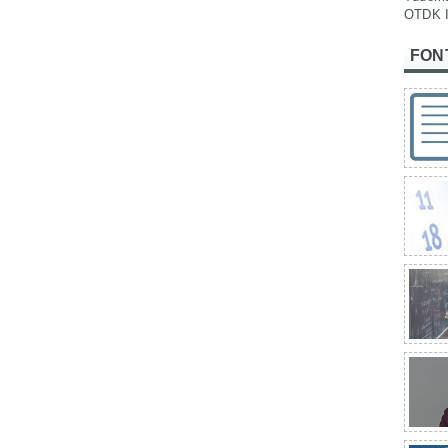
OTDK I
FON