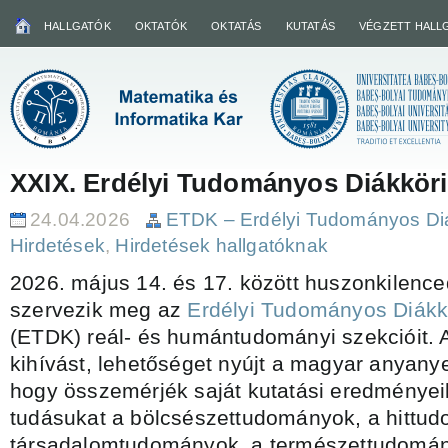
HALLGATÓK
OKTATÓK
OKTATÁS
KUTATÁS
VÉGZETT HALL
XXIX. Erdélyi Tudományos Diákköri
24.04.2026
ETDK – Erdélyi Tudományos Diá
Hirdetések
,
Hirdetések hallgatóknak
2026. május 14. és 17. között huszonkilenc
szervezik meg az
Erdélyi Tudományos Diákk
(ETDK) reál- és humántudományi szekcióit. 
kihívást, lehetőséget nyújt a magyar anyany
hogy összemérjék saját kutatási eredményei
tudásukat a bölcsészettudományok, a hittud
társadalomtudományok, a természettudomán