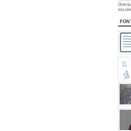
Quacqu
közzét
FON