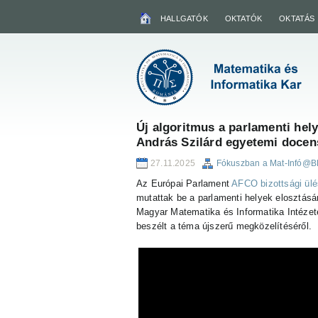
HALLGATÓK
OKTATÓK
OKTATÁS
Új algoritmus a parlamenti hel
András Szilárd egyetemi docen
27.11.2025
Fókuszban a Mat-Infó@
Az Európai Parlament
AFCO bizottsági ül
mutattak be a parlamenti helyek elosztás
Magyar Matematika és Informatika Intézet
beszélt a téma újszerű megközelítéséről.