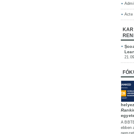
Admit
Acte
KAR
REN
Școa
Lean
21.09
FÓK
helyez
Ranki
egyet
A BBTE
ebben 
nemzetk