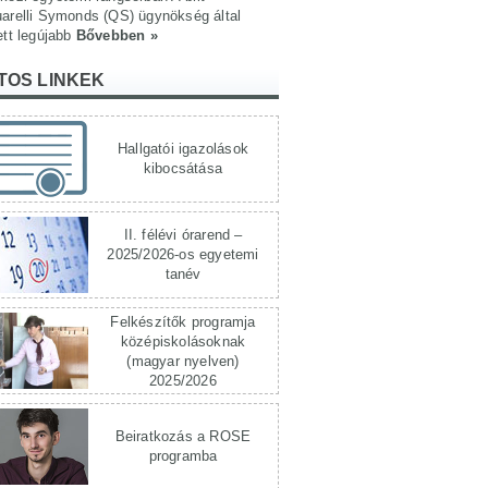
arelli Symonds (QS) ügynökség által
ett legújabb
Bővebben »
TOS LINKEK
Hallgatói igazolások
kibocsátása
II. félévi órarend –
2025/2026-os egyetemi
tanév
Felkészítők programja
középiskolásoknak
(magyar nyelven)
2025/2026
Beiratkozás a ROSE
programba