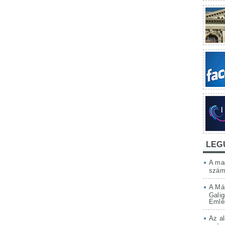
LEG
A mag
szám
A Má
Galig
Emlé
Az al