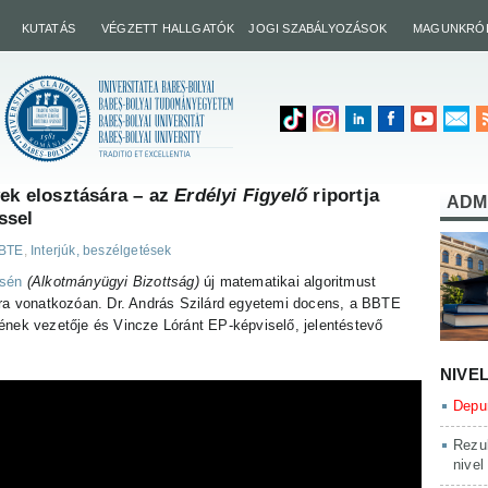
KUTATÁS
VÉGZETT HALLGATÓK
JOGI SZABÁLYOZÁSOK
MAGUNKRÓ
yek elosztására – az
Erdélyi Figyelő
riportja
ADM
ssel
BBTE
,
Interjúk, beszélgetések
ésén
(Alkotmányügyi Bizottság)
új matematikai algoritmust
ára vonatkozóan. Dr. András Szilárd egyetemi docens, a BBTE
ének vezetője és Vincze Lóránt EP-képviselő, jelentéstevő
NIVE
Depun
Rezul
nivel