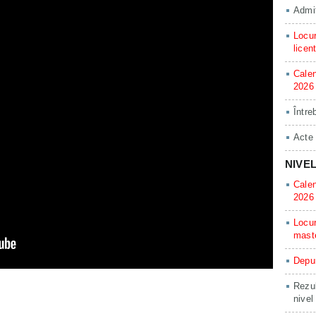
Admit
Locur
licen
Calen
2026
Între
Acte
NIVE
Calen
2026
Locur
mast
Depun
Rezul
nivel