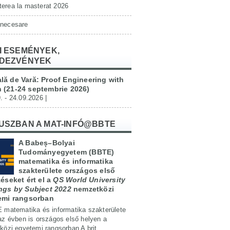
erea la masterat 2026
 necesare
I ESEMÉNYEK,
DEZVÉNYEK
lă de Vară: Proof Engineering with
 (21-24 septembrie 2026)
. - 24.09.2026 |
USZBAN A MAT-INFÓ@BBTE
A Babeș–Bolyai
Tudományegyetem (BBTE)
matematika és informatika
szakterülete országos első
éseket ért el a
QS World University
ngs by Subject 2022
nemzetközi
emi rangsorban
 matematika és informatika szakterülete
az évben is országos első helyen a
özi egyetemi rangsorban A brit