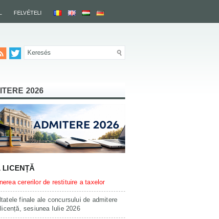
L
FELVÉTELI
ITERE 2026
L LICENȚĂ
erea cererilor de restituire a taxelor
tatele finale ale concursului de admitere
 licență, sesiunea Iulie 2026