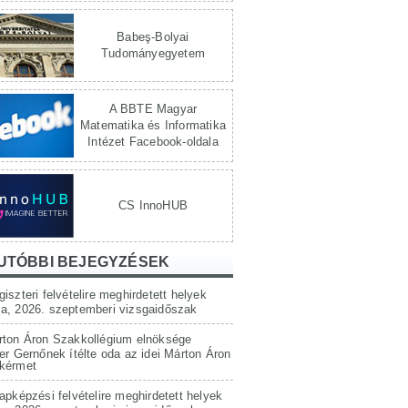
Babeş-Bolyai
Tudományegyetem
A BBTE Magyar
Matematika és Informatika
Intézet Facebook-oldala
CS InnoHUB
UTÓBBI BEJEGYZÉSEK
iszteri felvételire meghirdetett helyek
a, 2026. szeptemberi vizsgaidőszak
rton Áron Szakkollégium elnöksége
er Gernőnek ítélte oda az idei Márton Áron
kérmet
apképzési felvételire meghirdetett helyek