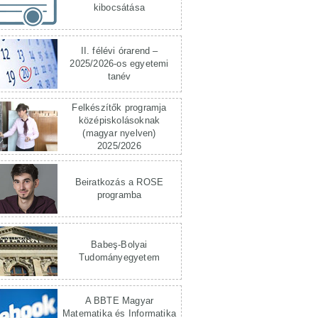
kibocsátása
II. félévi órarend –
2025/2026-os egyetemi
tanév
Felkészítők programja
középiskolásoknak
(magyar nyelven)
2025/2026
Beiratkozás a ROSE
programba
Babeş-Bolyai
Tudományegyetem
A BBTE Magyar
Matematika és Informatika