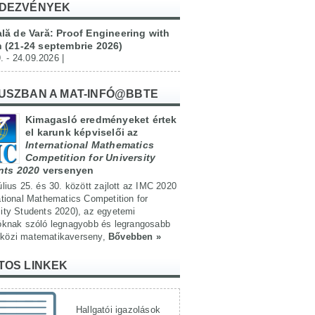
DEZVÉNYEK
lă de Vară: Proof Engineering with
 (21-24 septembrie 2026)
. - 24.09.2026 |
USZBAN A MAT-INFÓ@BBTE
Kimagasló eredményeket értek
el karunk képviselői az
International Mathematics
Competition for University
nts 2020
versenyen
úlius 25. és 30. között zajlott az IMC 2020
ational Mathematics Competition for
ity Students 2020), az egyetemi
tóknak szóló legnagyobb és legrangosabb
közi matematikaverseny,
Bővebben »
TOS LINKEK
Hallgatói igazolások