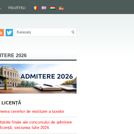
L
FELVÉTELI
ITERE 2026
L LICENȚĂ
erea cererilor de restituire a taxelor
tatele finale ale concursului de admitere
 licență, sesiunea Iulie 2026