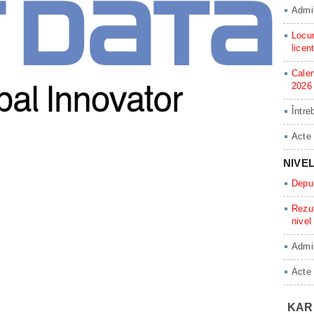
Admit
Locur
licen
Calen
2026
Între
Acte
NIVE
Depun
Rezul
nivel
Admit
Acte
KAR