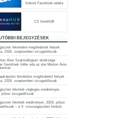
Intézet Facebook-oldala
CS InnoHUB
UTÓBBI BEJEGYZÉSEK
iszteri felvételire meghirdetett helyek
a, 2026. szeptemberi vizsgaidőszak
rton Áron Szakkollégium elnöksége
er Gernőnek ítélte oda az idei Márton Áron
kérmet
apképzési felvételire meghirdetett helyek
a, 2026. szeptemberi vizsgaidőszak
iszteri felvételi végleges eredményei,
 júliusi vizsgaidőszak
iszteri felvételi eredményei, 2026. júliusi
aidőszak – a II. visszaigazolási forduló