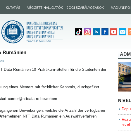
KUTATÁS
VÉGZETT HALLGATÓK
JOGI SZABÁLYOZÁSOK
MAGUNKRÓ
a Rumänien
ADM
sek
T Data Rumänien 10 Praktikum-Stellen für die Studenten der
uung eines Mentors mit fachlicher Kenntnis, durchgeführt.
 start.career@nttdata.ro bewerben.
NIVE
Depun
gegangenen Bewerbungen, welche die Anzahl der verfügbaren
s Unternehmen NTT Data Rumänien ein Auswahlverfahren
Rezul
nivel