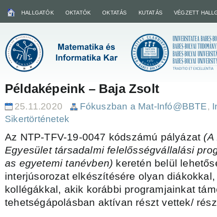
HALLGATÓK
OKTATÓK
OKTATÁS
KUTATÁS
VÉGZETT HALL
Példaképeink – Baja Zsolt
25.11.2020
Fókuszban a Mat-Infó@BBTE
,
I
Sikertörténetek
Az NTP-TFV-19-0047 kódszámú pályázat
(A
Egyesület társadalmi felelősségvállalási pr
as egyetemi tanévben)
keretén belül lehető
interjúsorozat elkészítésére olyan diákokkal, 
kollégákkal, akik korábbi programjainkat támo
tehetségápolásban aktívan részt vettek/ rés