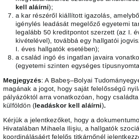
kell aláírni
);
a kar részéről kiállított igazolás, amelyb
igénylés leadását megelőző egyetemi ta
legalább 50 kreditpontot szerzett (az I. 
kivételével), továbbá egy hallgatói jogvi
I. éves hallgatók esetében);
a család ingó és ingatlan javaira vonatk
(egyetemi szinten egységes típusnyomta
Megjegyzés
: A Babeş–Bolyai Tudományegye
magának a jogot, hogy saját felelősségű nyil
pályázóktól arra vonatkozóan, hogy családt
külföldön (
leadáskor kell aláírni
)
.
Kérjük a jelentkezőket, hogy a dokumentum
Hivatalában Mihaela Ilişiu, a hallgatók szoci
koordinálásáért felelős titkárnőnél jelentkezz