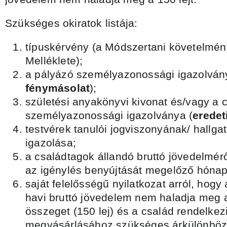
Szükséges okiratok listája:
típuskérvény (a Módszertani követelmé
Melléklete);
a pályázó személyazonossági igazolván
fénymásolat
);
születési anyakönyvi kivonat és/vagy a 
személyazonossági igazolványa (
eredet
testvérek tanulói jogviszonyának/ hallga
igazolása;
a családtagok állandó bruttó jövedelmérő
az igénylés benyújtását megelőző hónap
saját felelősségű nyilatkozat arról, hogy
havi bruttó jövedelem nem haladja meg a 
összeget (150 lej) és a család rendelke
megvásárlásához szükséges árkülönböze