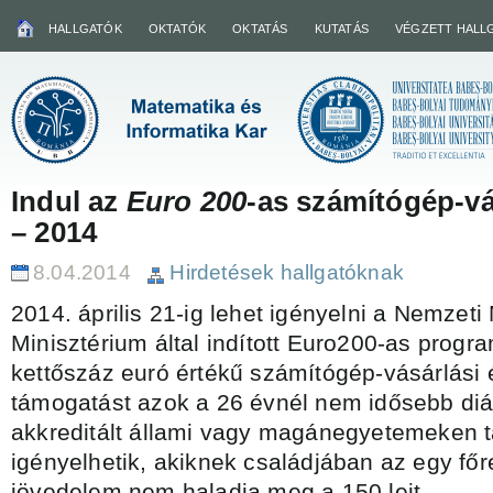
HALLGATÓK
OKTATÓK
OKTATÁS
KUTATÁS
VÉGZETT HALL
Indul az
Euro 200
-as számítógép-v
– 2014
8.04.2014
Hirdetések hallgatóknak
2014. április 21-ig lehet igényelni a Nemzeti
Minisztérium által indított Euro200-as progr
kettőszáz euró értékű számítógép-vásárlási 
támogatást azok a 26 évnél nem idősebb diák
akkreditált állami vagy magánegyetemeken t
igényelhetik, akiknek családjában az egy főr
jövedelem nem haladja meg a 150 lejt.