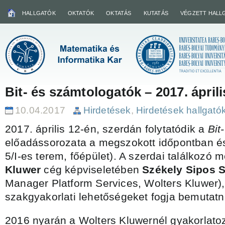
HALLGATÓK
OKTATÓK
OKTATÁS
KUTATÁS
VÉGZETT HALL
Bit- és számtologatók – 2017. áprili
10.04.2017
Hirdetések
,
Hirdetések hallgató
2017. április 12-én, szerdán folytatódik a
Bit
előadássorozata a megszokott időpontban és
5/I-es terem, főépület). A szerdai találkozó 
Kluwer
cég képviseletében
Székely Sipos S
Manager Platform Services, Wolters Kluwer),
szakgyakorlati lehetőségeket fogja bemutatn
2016 nyarán a Wolters Kluwernél gyakorlatoz