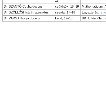
15
Dr. SZÁNTÓ Csaba docens
csütörtök, 18–19
Mathematicum, A
Dr. SZÖLLŐSI István adjunktus
szerda, 17–18
Egyeztetés:
istv
Dr. VARGA Ibolya docens
kedd, 17–18
BBTE főépület, R