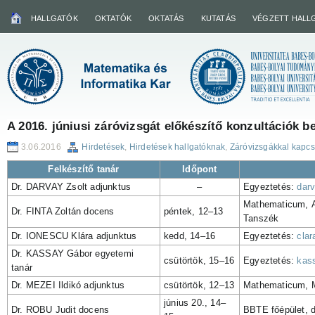
HALLGATÓK
OKTATÓK
OKTATÁS
KUTATÁS
VÉGZETT HALL
A 2016. júniusi záróvizsgát előkészítő konzultációk b
3.06.2016
Hirdetések
,
Hirdetések hallgatóknak
,
Záróvizsgákkal kapcs
Felkészítő tanár
Időpont
Dr. DARVAY Zsolt adjunktus
–
Egyeztetés:
dar
Mathematicum, A
Dr. FINTA Zoltán docens
péntek, 12–13
Tanszék
Dr. IONESCU Klára adjunktus
kedd, 14–16
Egyeztetés:
clar
Dr. KASSAY Gábor egyetemi
csütörtök, 15–16
Egyeztetés:
kas
tanár
Dr. MEZEI Ildikó adjunktus
csütörtök, 12–13
Mathematicum, 
június 20., 14–
Dr. ROBU Judit docens
BBTE főépület, d