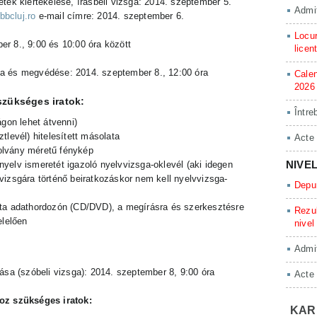
tek kiértékelése, írásbeli vizsga: 2014. szeptember 5.
Admit
bcluj.ro
e-mail címre:
2014.
szeptember 6
.
Locur
er 8
.,
9:00 és 10:00 óra között
licen
a és megvédése: 2014. szeptember 8., 12:00 óra
Calen
2026
szükséges iratok:
Între
ágon lehet átvenni)
tlevél) hitelesített másolata
Acte
olvány méretű fénykép
NIVE
yelv ismeretét igazoló nyelvvizsga-oklevél (aki idegen
vizsgára történő beiratkozáskor nem kell nyelvvizsga-
Depun
ata adathordozón (CD/DVD), a megírásra és szerkesztésre
Rezul
lelően
nivel
Admit
ása (szóbeli vizsga): 2014. szeptember 8, 9:00 óra
Acte
oz szükséges iratok:
KAR