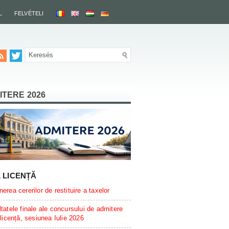
L
FELVÉTELI
ITERE 2026
L LICENȚĂ
erea cererilor de restituire a taxelor
tatele finale ale concursului de admitere
 licență, sesiunea Iulie 2026