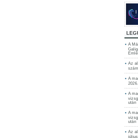
LEG
A Má
Galig
Emlé
Az al
szám
A mag
2026.
A mag
vizsg
után
A mag
vizsg
után
Az al
júliu