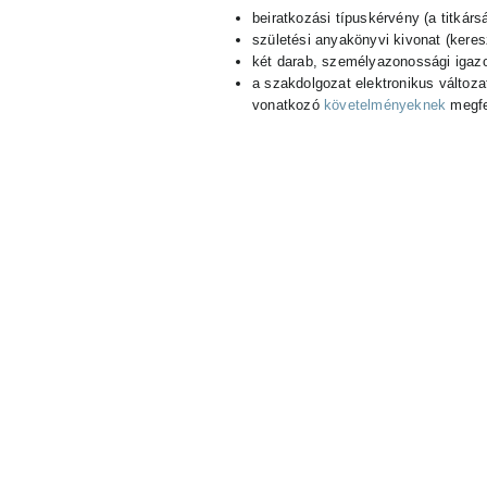
beiratkozási típuskérvény (a titkárs
születési anyakönyvi kivonat (keresz
két darab, személyazonossági igaz
a szakdolgozat elektronikus változ
vonatkozó
követelményeknek
megfe