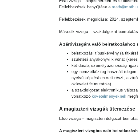
Első vizsga – alapismeretek és szakismere
Fellebbezések benyújtása a
math@math.ub
Fellebbezések megoldása:
2014.
szeptemb
Második vizsga – szakdolgozat bemutatás
A záróvizsgára való beiratkozáshoz 
beiratkozási típuskérvény (a titkárs
születési anyakönyvi kivonat (keresz
két darab, személyazonossági igaz
egy nemzetközileg használt idegen n
nyelvű képzésben vett részt, a záró
oklevelet felmutatnia)
a szakdolgozat elektronikus változ
vonatkozó
követelményeknek
megfe
A magiszteri vizsgák ütemezése
Első vizsga – magiszteri dolgozat bemutat
A magiszteri vizsgára való beiratkozásh