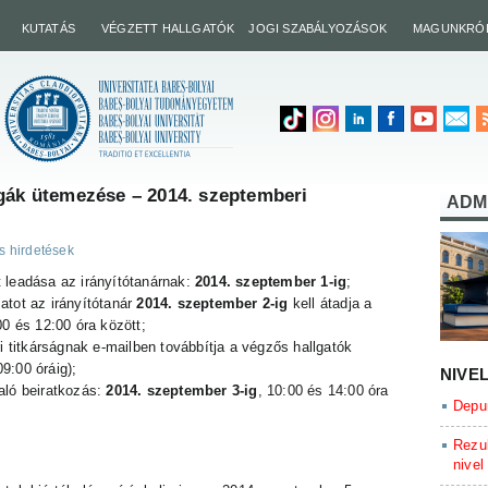
KUTATÁS
VÉGZETT HALLGATÓK
JOGI SZABÁLYOZÁSOK
MAGUNKRÓ
sgák ütemezése – 2014. szeptemberi
ADM
s hirdetések
t leadása az irányítótanárnak:
2014. szeptember 1-ig
;
atot az irányítótanár
2014. szeptember 2-ig
kell átadja a
0 és 12:00 óra között;
ri titkárságnak e-mailben továbbítja a végzős hallgatók
09:00 óráig);
NIVE
aló beiratkozás:
2014. szeptember 3-ig
, 10:00 és 14:00 óra
Depun
Rezul
nivel