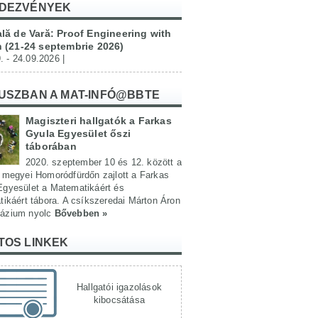
DEZVÉNYEK
lă de Vară: Proof Engineering with
 (21-24 septembrie 2026)
. - 24.09.2026 |
USZBAN A MAT-INFÓ@BBTE
Magiszteri hallgatók a Farkas
Gyula Egyesület őszi
táborában
2020. szeptember 10 és 12. között a
 megyei Homoródfürdőn zajlott a Farkas
Egyesület a Matematikáért és
tikáért tábora. A csíkszeredai Márton Áron
ázium nyolc
Bővebben »
TOS LINKEK
Hallgatói igazolások
kibocsátása