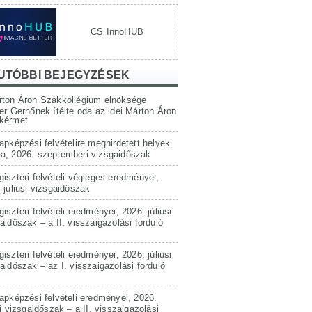
CS InnoHUB
UTÓBBI BEJEGYZÉSEK
rton Áron Szakkollégium elnöksége
er Gernőnek ítélte oda az idei Márton Áron
kérmet
apképzési felvételire meghirdetett helyek
a, 2026. szeptemberi vizsgaidőszak
iszteri felvételi végleges eredményei,
 júliusi vizsgaidőszak
iszteri felvételi eredményei, 2026. júliusi
aidőszak – a II. visszaigazolási forduló
iszteri felvételi eredményei, 2026. júliusi
aidőszak – az I. visszaigazolási forduló
apképzési felvételi eredményei, 2026.
si vizsgaidőszak – a II. visszaigazolási