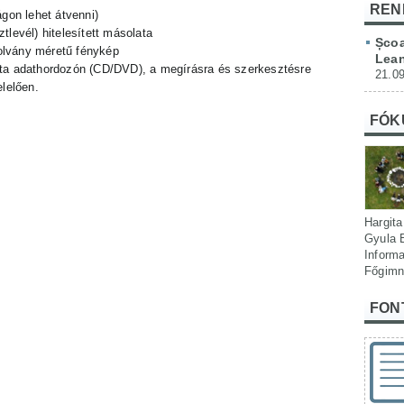
REN
ágon lehet átvenni)
tlevél) hitelesített másolata
Școa
olvány méretű fénykép
Lean
ata adathordozón (CD/DVD), a megírásra és szerkesztésre
21.09
lelően.
FÓK
Hargita
Gyula 
Informa
Főgimn
FON