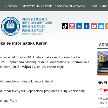
KUTATÁS
VÉGZETT HALLGATÓK
JOGI SZABÁLYOZÁSOK
MAGUNKRÓ
ika és Informatika Karon
ADM
inden érdeklődőt a BBTE Matematika és Informatika Kar
SMI (Săptămâna Studenţilor de la Matematică şi Informatică /
tók Hete)
2015. május 11.
és
22.
között zajlik.
földi meghívott előadók részvételével
NIVE
Depun
osa rendezvényhez kapcsolódó programok: Cluj Sightseeing,
Rezul
ollege Party
nivel