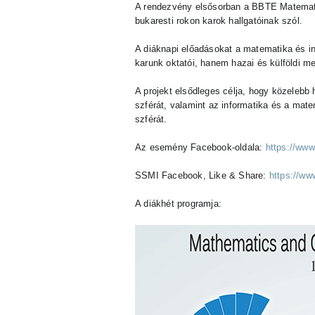
A rendezvény elsősorban a BBTE Matematik
bukaresti rokon karok hallgatóinak szól.
A diáknapi előadásokat a matematika és in
karunk oktatói, hanem hazai és külföldi me
A projekt elsődleges célja, hogy közelebb
szférát, valamint az informatika és a mate
szférát.
Az esemény Facebook-oldala:
https://ww
SSMI Facebook, Like & Share:
https://w
A diákhét programja: