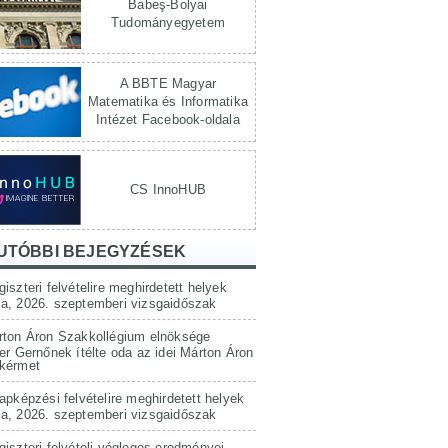
Babeş-Bolyai
Tudományegyetem
A BBTE Magyar
Matematika és Informatika
Intézet Facebook-oldala
CS InnoHUB
UTÓBBI BEJEGYZÉSEK
iszteri felvételire meghirdetett helyek
a, 2026. szeptemberi vizsgaidőszak
rton Áron Szakkollégium elnöksége
er Gernőnek ítélte oda az idei Márton Áron
kérmet
apképzési felvételire meghirdetett helyek
a, 2026. szeptemberi vizsgaidőszak
iszteri felvételi végleges eredményei,