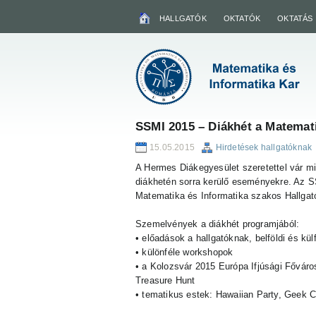
HALLGATÓK
OKTATÓK
OKTATÁS
SSMI 2015 – Diákhét a Matemat
15.05.2015
Hirdetések hallgatóknak
A Hermes Diákegyesület szeretettel vár m
diákhetén sorra kerülő eseményekre. Az S
Matematika és Informatika szakos Hallga
Szemelvények a diákhét programjából:
• előadások a hallgatóknak, belföldi és kül
• különféle workshopok
• a Kolozsvár 2015 Európa Ifjúsági Fővár
Treasure Hunt
• tematikus estek: Hawaiian Party, Geek C