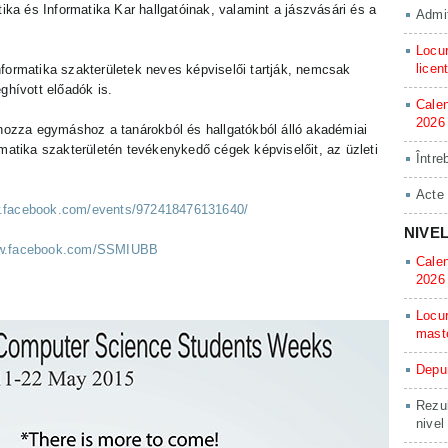
a és Informatika Kar hallgatóinak, valamint a jászvásári és a
Admit
Locur
licen
formatika szakterületek neves képviselői tartják, nemcsak
ghívott előadók is.
Calen
2026
 hozza egymáshoz a tanárokból és hallgatókból álló akadémiai
matika szakterületén tevékenykedő cégek képviselőit, az üzleti
Între
Acte
w.facebook.com/events/972418476131640/
NIVE
ww.facebook.com/SSMIUBB
Calen
2026
Locur
mast
Depun
Rezul
nivel