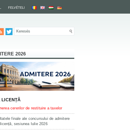
L
FELVÉTELI
ITERE 2026
L LICENȚĂ
erea cererilor de restituire a taxelor
tatele finale ale concursului de admitere
 licență, sesiunea Iulie 2026