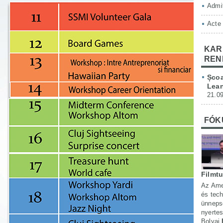
Admit
Acte
KAR
REN
Școa
Lean
21.09
FÓK
Filmt
Az Ame
és tech
ünneps
nyertes
Bolyai