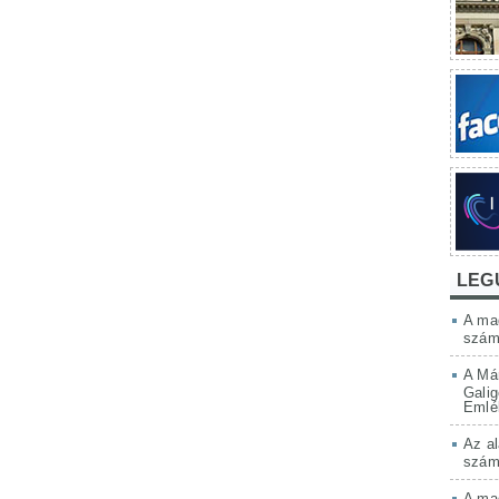
LEG
A mag
szám
A Má
Galig
Emlé
Az al
szám
A mag