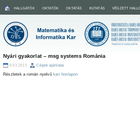
HALLGATÓK
OKTATÓK
OKTATÁS
KUTATÁS
VÉGZETT HALL
Nyári gyakorlat – msg systems Románia
9.03.2015
Cégek ajánlatai
Részletek a román nyelvű
kari honlapon