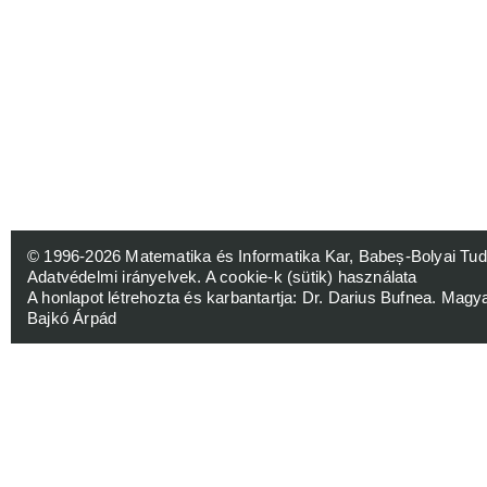
© 1996-2026
Matematika és Informatika Kar, Babeș-Bolyai 
Adatvédelmi irányelvek
.
A cookie-k (sütik) használata
A honlapot létrehozta és karbantartja:
Dr. Darius Bufnea
. Magy
Bajkó Árpád