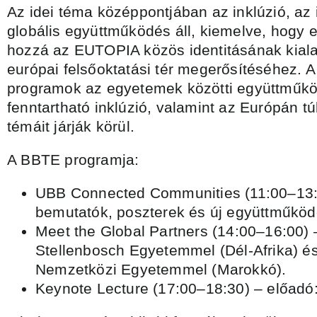
Az idei téma középpontjában az inklúzió, az
globális együttműködés áll, kiemelve, hogy 
hozzá az EUTOPIA közös identitásának kiala
európai felsőoktatási tér megerősítéséhez. 
programok az egyetemek közötti együttműködé
fenntartható inklúzió, valamint az Európán tú
témáit járják körül.
A BBTE programja:
UBB Connected Communities (11:00–13:0
bemutatók, poszterek és új együttműköd
Meet the Global Partners (14:00–16:00) 
Stellenbosch Egyetemmel (Dél-Afrika) é
Nemzetközi Egyetemmel (Marokkó).
Keynote Lecture (17:00–18:30) – előadó: