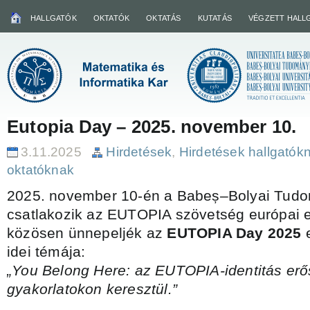
HALLGATÓK
OKTATÓK
OKTATÁS
KUTATÁS
VÉGZETT HALL
Eutopia Day – 2025. november 10.
3.11.2025
Hirdetések
,
Hirdetések hallgatók
oktatóknak
2025. november 10-én a Babeș–Bolyai Tu
csatlakozik az EUTOPIA szövetség európai 
közösen ünnepeljék az
EUTOPIA Day 2025
e
idei témája:
„You Belong Here: az EUTOPIA-identitás erős
gyakorlatokon keresztül.”