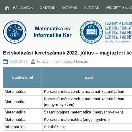
HALLGATÓK
OKTATÓK
OKTATÁS
KUTATÁS
VÉGZETT HALL
Beiskolázási keretszámok 2022. július – magiszteri k
15.06.2022
Felvételi hírek - mesteri képzés
Szakterület
Szak
Matematika
Korszerű módszerek a matematikatanításban
Korszerű módszerek a matematikatanításban
Matematika
(magyar nyelven)
Matematika
Számítógépes matematika (magyar nyelven)
Matematika
Korszerű matematika (angol nyelven)
Informatika
Adatbázisok