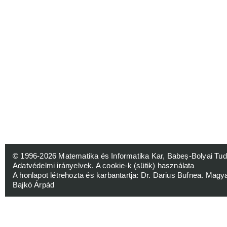
© 1996-2026
Matematika és Informatika Kar, Babeș-Bolyai 
Adatvédelmi irányelvek
.
A cookie-k (sütik) használata
A honlapot létrehozta és karbantartja:
Dr. Darius Bufnea
. Magy
Bajkó Árpád