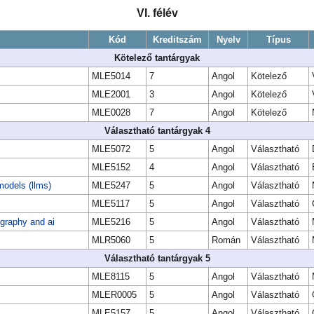
VI. félév
Kód
Kreditszám
Nyelv
Típus
Kötelező tantárgyak
MLE5014
7
Angol
Kötelező
MLE2001
3
Angol
Kötelező
MLE0028
7
Angol
Kötelező
Választható tantárgyak 4
MLE5072
5
Angol
Választható
MLE5152
4
Angol
Választható
models (llms)
MLE5247
5
Angol
Választható
MLE5117
5
Angol
Választható
graphy and ai
MLE5216
5
Angol
Választható
MLR5060
5
Román
Választható
Választható tantárgyak 5
MLE8115
5
Angol
Választható
MLER0005
5
Angol
Választható
MLE5157
5
Angol
Választható