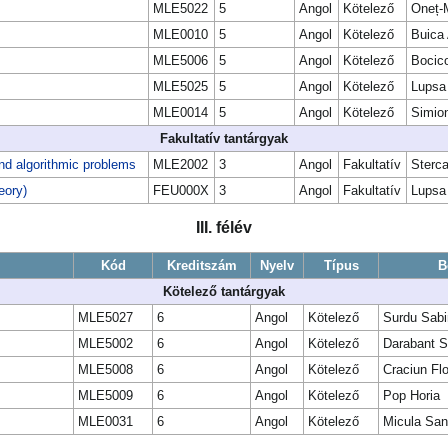
MLE5022
5
Angol
Kötelező
Oneț-
MLE0010
5
Angol
Kötelező
Buica 
MLE5006
5
Angol
Kötelező
Bocico
MLE5025
5
Angol
Kötelező
Lupsa
MLE0014
5
Angol
Kötelező
Simion
Fakultatív tantárgyak
nd algorithmic problems
MLE2002
3
Angol
Fakultatív
Sterca
eory)
FEU000X
3
Angol
Fakultatív
Lupsa
III. félév
Kód
Kreditszám
Nyelv
Típus
B
Kötelező tantárgyak
MLE5027
6
Angol
Kötelező
Surdu Sabi
MLE5002
6
Angol
Kötelező
Darabant S
MLE5008
6
Angol
Kötelező
Craciun Flo
MLE5009
6
Angol
Kötelező
Pop Horia
MLE0031
6
Angol
Kötelező
Micula Sa