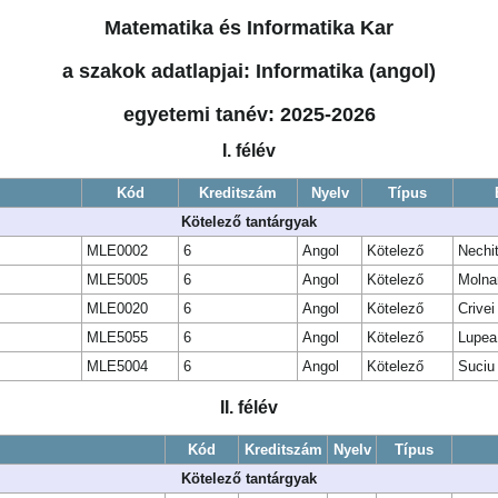
Matematika és Informatika Kar
a szakok adatlapjai: Informatika (angol)
egyetemi tanév: 2025-2026
I. félév
Kód
Kreditszám
Nyelv
Típus
Kötelező tantárgyak
MLE0002
6
Angol
Kötelező
Nechi
MLE5005
6
Angol
Kötelező
Molnar
MLE0020
6
Angol
Kötelező
Crivei
MLE5055
6
Angol
Kötelező
Lupea
MLE5004
6
Angol
Kötelező
Suciu
II. félév
Kód
Kreditszám
Nyelv
Típus
Kötelező tantárgyak