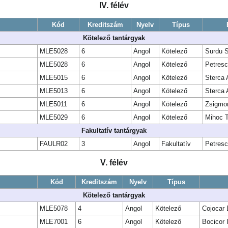
IV. félév
Kód
Kreditszám
Nyelv
Típus
Kötelező tantárgyak
MLE5028
6
Angol
Kötelező
Surdu 
MLE5028
6
Angol
Kötelező
Petres
MLE5015
6
Angol
Kötelező
Sterca 
MLE5013
6
Angol
Kötelező
Sterca 
MLE5011
6
Angol
Kötelező
Zsigmo
MLE5029
6
Angol
Kötelező
Mihoc 
Fakultatív tantárgyak
FAULR02
3
Angol
Fakultatív
Petres
V. félév
Kód
Kreditszám
Nyelv
Típus
Kötelező tantárgyak
MLE5078
4
Angol
Kötelező
Cojocar
MLE7001
6
Angol
Kötelező
Bocicor 