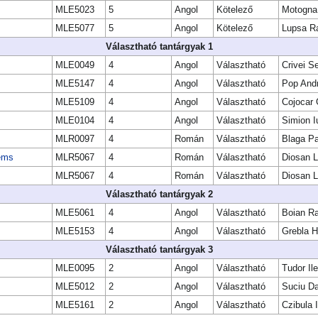
MLE5023
5
Angol
Kötelező
Motogna
MLE5077
5
Angol
Kötelező
Lupsa R
Választható tantárgyak 1
MLE0049
4
Angol
Választható
Crivei S
MLE5147
4
Angol
Választható
Pop And
MLE5109
4
Angol
Választható
Cojocar 
MLE0104
4
Angol
Választható
Simion I
MLR0097
4
Román
Választható
Blaga Pa
lems
MLR5067
4
Román
Választható
Diosan L
MLR5067
4
Román
Választható
Diosan L
Választható tantárgyak 2
MLE5061
4
Angol
Választható
Boian Ra
MLE5153
4
Angol
Választható
Grebla H
Választható tantárgyak 3
MLE0095
2
Angol
Választható
Tudor Ile
MLE5012
2
Angol
Választható
Suciu D
MLE5161
2
Angol
Választható
Czibula 