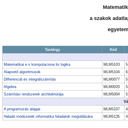
Matematik
a szakok adatla
egyetem
Tantárgy
Kód
Matematikai e s komputaciona lis logika
MLM5103
5
Alapvető algoritmusok
MLM5104
6
Differenciál és integrálszámítás
MLM0077
5
Algebra
MLM0020
5
Számítási rendszerek architektúrája
MLM5004
5
Vá
A programozás alapjai
MLM5107
4
Haladó módszerek informatika feladatok megoldására
MLM5135
4