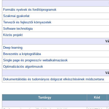
Formális nyelvek és fordítóprogramok
Szakmai gyakorlat
Tervezői és fejlesztői környezetek
Software technológia
Közös projekt
Vá
Deep learning
Bevezetés a kriptográfiába
Single page és progresszív webalkalmazások
Optimalizációs algoritmusok
Vá
Dokumentálódás és tudományos dolgozat elkészítésének módszertana
Tantárgy
Kód