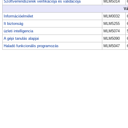
Szoftverrendszerek verifikációja és validációja
MLM5014
Vá
Információelmélet
MLM0032
It biztonság
MLM5255
üzleti intelligencia
MLM5074
A gépi tanulás alapjai
MLM5090
Haladó funkcionális programozás
MLM5047