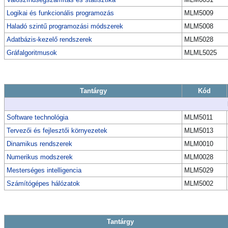
Logikai és funkcionális programozás
MLM5009
Haladó szintű programozási módszerek
MLM5008
Adatbázis-kezelő rendszerek
MLM5028
Gráfalgoritmusok
MLML5025
Tantárgy
Kód
Software technológia
MLM5011
Tervezői és fejlesztői környezetek
MLM5013
Dinamikus rendszerek
MLM0010
Numerikus modszerek
MLM0028
Mesterséges intelligencia
MLM5029
Számítógépes hálózatok
MLM5002
Tantárgy