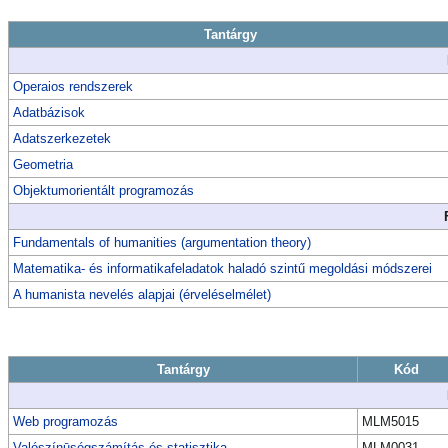
Tantárgy
Operaios rendszerek
Adatbázisok
Adatszerkezetek
Geometria
Objektumorientált programozás
Fundamentals of humanities (argumentation theory)
Matematika- és informatikafeladatok haladó szintű megoldási módszerei
A humanista nevelés alapjai (érveléselmélet)
Tantárgy
Kód
Web programozás
MLM5015
Valószínūségszámítás és statisztika
MLM0031