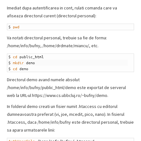
Imediat dupa autentificarea in cont, rulati comanda care va
afiseaza directorul curent (directorul personal):
1
$
pwd
Va notati directorul personal, trebuie sa fie de forma:
/home/info/bufny, /home/drdmate/miancu/, etc.
1
$
cd
public
_
html
2
$
mkdir
demo
3
$
cd
demo
Directorul demo avand numele absolut
/home/info/bufny/public_html/demo este exportat de serverul
web la URL-ul https://www.cs.ubbcluj.ro/~bufny/demo.
In folderul demo creati un fisier numit .htaccess cu editorul
dumneavoastra preferat (vi, joe, mcedit, pico, nano). In fisierul
.htaccess, daca /home/info/bufny este directorul personal, trebuie
sa apara urmatoarele linii: