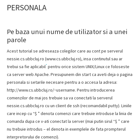
RESEARCH &
PERSONALA
PUBLICATIONS
Pe baza unui nume de utilizator si a unei
PROJECTS
parole
TEACHING
Acest tutorial se adreseaza colegilor care au cont pe serverul
nessie.cs.ubbcluj.ro (www.cs.ubbcluj.ro), insa continutul sau ar
TUTORIALS
*
trebui sa fie aplicabil
pentru orice sistem UNIX/Linux ce foloseste
ca server web Apache. Presupunem din start ca aveti deja o pagina
CV
personala si setarile necesare pentru a o accesa la adresa:
http://www.cs.ubbcluj.ro/~username. Pentru introducerea
CONTACT
comenzilor de mai jos trebuie sa va conectati la serverul
nessie.cs.ubbcluj.ro cu un client de ssh (recomandabil putty). Liniile
care incep cu “$ ” denota comenzi care trebuie introduse la linia de
comanda dupa ce v-ati conectat la server (mai putin sirul “$ ” care
nu trebuie introdus – el denota in exemplele de fata prompterul
interpretorului de comenzi).