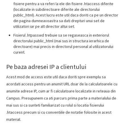
fisiere pentru a va referi la ele din fisiere .htaccess diferite
(localizate in subdirectoare diferite ale directorului
public_html). Acest lucru este util daca doriti ca pe un director
din pagina dumneavoastra sa dati drepturi unui set de
utilizatori iar pe alt director altui set.
Fisierul .htpasswd trebuie sa se regaseasca in exteriorul
directorului public_html (mai sus in structura ierarhica de
directoare) mai precis in directorul personal al utilizatorului
curent.
Pe baza adresei IP a clientului
Acest mod de access este util daca doriti spre exemplu sa
acordati access pentru un anumit URL doar de la calculatoarele cu
anumite adrese IP, cum ar fi calculatoare localizate in reteaua din
Campus. Presupunem ca ati parcurs prima parte a materialului de
mai sus si ca sunteti familiarizat cu rolul si locatia fisierului
.htaccess precum si cu conventiile de notatie folosite in acest
material.