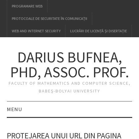
PROGRAMARE WEB
PROTOCOALE DE SECURITATE ÎN COMUNICAȚII
WEB AND INTERNET SECURITY
LUCRĂRI DE LICENȚĂ ȘI DISERTAȚIE
DARIUS BUFNEA,
PHD, ASSOC. PROF.
FACULTY OF MATHEMATICS AND COMPUTER SCIENCE,
BABEŞ-BOLYAI UNIVERSITY
MENU
HOME
PROTEJAREA UNUI URL DIN PAGINA