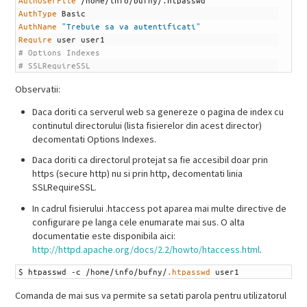
1
AuthUserFile
/
home
/
info
/
bufny
/
.
htpasswd
2
AuthType
Basic
3
AuthName
"Trebuie sa va autentificati"
4
Require
user
user1
5
# Options Indexes
6
# SSLRequireSSL
Observatii:
Daca doriti ca serverul web sa genereze o pagina de index cu
continutul directorului (lista fisierelor din acest director)
decomentati Options Indexes.
Daca doriti ca directorul protejat sa fie accesibil doar prin
https (secure http) nu si prin http, decomentati linia
SSLRequireSSL.
In cadrul fisierului .htaccess pot aparea mai multe directive de
configurare pe langa cele enumarate mai sus. O alta
documentatie este disponibila aici:
http://httpd.apache.org/docs/2.2/howto/htaccess.html
.
1
$
htpasswd
-
c
/
home
/
info
/
bufny
/
.htpasswd
user1
Comanda de mai sus va permite sa setati parola pentru utilizatorul