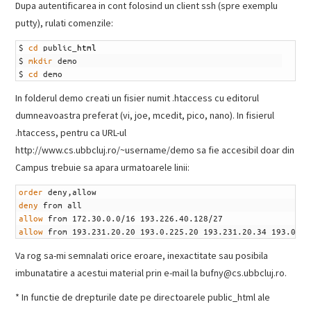
Dupa autentificarea in cont folosind un client ssh (spre exemplu
putty), rulati comenzile:
1
$
cd
public
_
html
2
$
mkdir
demo
3
$
cd
demo
In folderul demo creati un fisier numit .htaccess cu editorul
dumneavoastra preferat (vi, joe, mcedit, pico, nano). In fisierul
.htaccess, pentru ca URL-ul
http://www.cs.ubbcluj.ro/~username/demo sa fie accesibil doar din
Campus trebuie sa apara urmatoarele linii:
1
order
deny
,
allow
2
deny
from
all
3
allow
from
172.30.0.0
/
16
193.226.40.128
/
27
4
allow
from
193.231.20.20
193.0.225.20
193.231.20.34
193.0.22
Va rog sa-mi semnalati orice eroare, inexactitate sau posibila
imbunatatire a acestui material prin e-mail la
bufny@cs.ubbcluj.ro.
* In functie de drepturile date pe directoarele public_html ale