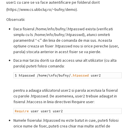
user1 cu care se va face autentificare pe folderul dorit
(https://www.cs.ubbcluj.ro/~bufny/demo).
Observatii:
Daca fisierul /home/info/bufny/.htpasswd exista (verificati
simplu cu ls /home/info/bufny/.htpasswd), atunci omiteti
paramentrul “-c” din linia de comanda de mai sus. Aceasta
optiune creaza un fisier .htpasswd nou si orice pereche (user,
parola) stocata anterior in acest fisier se va pierde.
Daca mai tarziu doriti sa dati access unui alt utilizator (cu alta
parola) puteti folosi comanda:
1
$
htpasswd
/
home
/
info
/
bufny
/
.htpasswd
user2
pentru a adauga utilizatorul user2 si parola acestuia la fisierul
cu parole .htpasswd. De asemenea, user2 trebuie adaugat in
fisierul .htaccess in linia directivei Require user:
1
Require
user
user1
user2
Numele fisierului .htpasswd nu este batut in cuie, puteti folosi
orice nume de fiser, puteti crea chiar mai multe astfel de