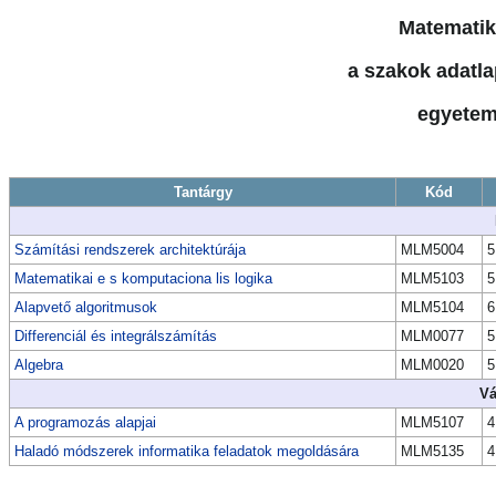
Matematik
a szakok adatla
egyetem
Tantárgy
Kód
Számítási rendszerek architektúrája
MLM5004
5
Matematikai e s komputaciona lis logika
MLM5103
5
Alapvető algoritmusok
MLM5104
6
Differenciál és integrálszámítás
MLM0077
5
Algebra
MLM0020
5
Vá
A programozás alapjai
MLM5107
4
Haladó módszerek informatika feladatok megoldására
MLM5135
4