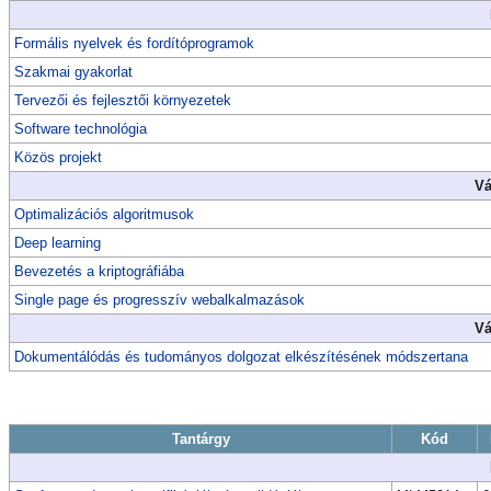
Formális nyelvek és fordítóprogramok
Szakmai gyakorlat
Tervezői és fejlesztői környezetek
Software technológia
Közös projekt
Vá
Optimalizációs algoritmusok
Deep learning
Bevezetés a kriptográfiába
Single page és progresszív webalkalmazások
Vá
Dokumentálódás és tudományos dolgozat elkészítésének módszertana
Tantárgy
Kód