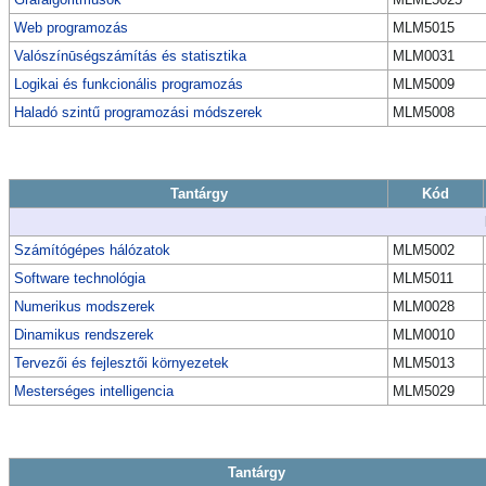
Web programozás
MLM5015
Valószínūségszámítás és statisztika
MLM0031
Logikai és funkcionális programozás
MLM5009
Haladó szintű programozási módszerek
MLM5008
Tantárgy
Kód
Számítógépes hálózatok
MLM5002
Software technológia
MLM5011
Numerikus modszerek
MLM0028
Dinamikus rendszerek
MLM0010
Tervezői és fejlesztői környezetek
MLM5013
Mesterséges intelligencia
MLM5029
Tantárgy