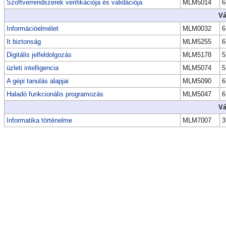
Szoftverrendszerek verifikációja és validációja
MLM5014
6
Vá
Információelmélet
MLM0032
6
It biztonság
MLM5255
6
Digitális jelfeldolgozás
MLM5178
5
üzleti intelligencia
MLM5074
5
A gépi tanulás alapjai
MLM5090
6
Haladó funkcionális programozás
MLM5047
6
Vá
Informatika történelme
MLM7007
3