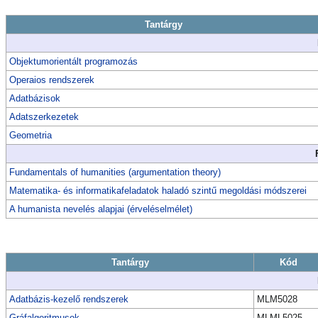
Tantárgy
Objektumorientált programozás
Operaios rendszerek
Adatbázisok
Adatszerkezetek
Geometria
Fundamentals of humanities (argumentation theory)
Matematika- és informatikafeladatok haladó szintű megoldási módszerei
A humanista nevelés alapjai (érveléselmélet)
Tantárgy
Kód
Adatbázis-kezelő rendszerek
MLM5028
Gráfalgoritmusok
MLML5025