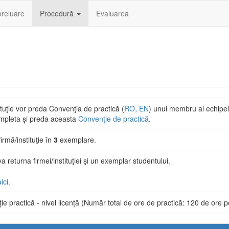
preluare
Procedură
Evaluarea
tituţie vor preda Convenţia de practică (
RO
,
EN
) unui membru al echipei 
completa și preda aceasta
Convenție de practică
.
rmă/instituţie în
3
exemplare.
returna firmei/instituţiei şi un exemplar studentului.
aici
.
 practică - nivel licență (Număr total de ore de practică: 120 de ore pent