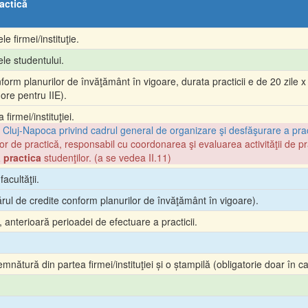
actică
 firmei/instituţie.
le studentului.
nform planurilor de învăţământ în vigoare, durata practicii e de 20 zile x
 ore pentru IIE).
firmei/instituţiei.
Cluj-Napoca privind cadrul general de organizare şi desfăşurare a practi
lor de practică, responsabil cu coordonarea şi evaluarea activităţii de pr
 practica
studenţilor. (a se vedea II.11)
acultăţii.
ul de credite conform planurilor de învăţământ în vigoare
).
anterioară perioadei de efectuare a practicii.
tură din partea firmei/instituţiei și o ștampilă (obligatorie doar în cazul