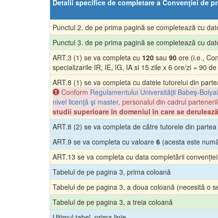
Detalii specifice de completare a Convenţiei de pr
Punctul 2. de pe prima pagină se completează cu datele
Punctul 3. de pe prima pagină se completează cu date
ART.3 (1) se va completa cu
120
sau
90
ore (i.e., Co
specializarile IR, IE, IG, IA si 15 zile x 6 ore/zi = 90 de
ART.8 (1) se va completa cu datele tutorelui din partea 
Conform
Regulamentului Universităţii Babeş-Bolyai 
nivel licenţă şi master
, personalul din cadrul parteneri
studii superioare în domeniul în care se derulează
ART.8 (2) se va completa de către tutorele din partea f
ART.9 se va completa cu valoare
6
(acesta este număr
ART.13 se va completa cu data completării convenției, 
Tabelul de pe pagina 3, prima coloană
Tabelul de pe pagina 3, a doua coloană (necesită o semnă
Tabelul de pe pagina 3, a treia coloană
Ultimul tabel, prima linie