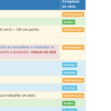
Completat
de către
Firma/Instituția
Student
 6 ore/zi = 120 ore pentru
Firma/Instituția
cii de specialitate a studenţilor la
Firma/Instituția
actică a studenţilor,
trebuie să aibă
Facultate
Facultate
Firma/Instituția
Facultate
 instituțiilor de stat))
Firma/Instituția
Student
Facultate