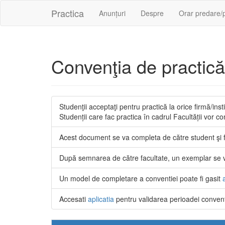
Practica
(current)
Anunțuri
Despre
Orar predare/
Convenţia de practică
Studenţii acceptaţi pentru practică la orice firmă/ins
Studenții care fac practica în cadrul Facultății vor 
Acest document se va completa de către student şi fi
După semnarea de către facultate, un exemplar se va 
Un model de completare a conventiei poate fi gasit
Accesati
aplicatia
pentru validarea perioadei convenție