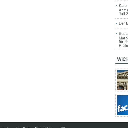
Kalen
Anmel
Juli 
Der 
Besch
Mathe
für d
Prüfu
WIC