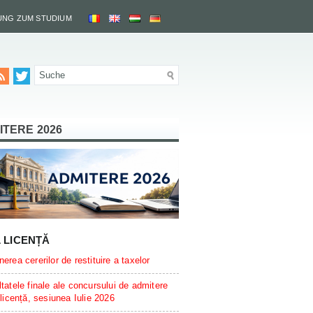
UNG ZUM STUDIUM
ITERE 2026
L LICENȚĂ
erea cererilor de restituire a taxelor
tatele finale ale concursului de admitere
 licență, sesiunea Iulie 2026