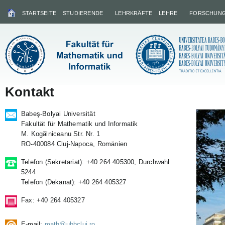
STARTSEITE
STUDIERENDE
LEHRKRÄFTE
LEHRE
FORSCHUN
Kontakt
Babeş-Bolyai Universität
Fakultät für Mathematik und Informatik
M. Kogălniceanu Str. Nr. 1
RO-400084 Cluj-Napoca, Romänien
Telefon (Sekretariat): +40 264 405300, Durchwahl
5244
Telefon (Dekanat): +40 264 405327
Fax: +40 264 405327
E-mail:
math@ubbcluj.ro