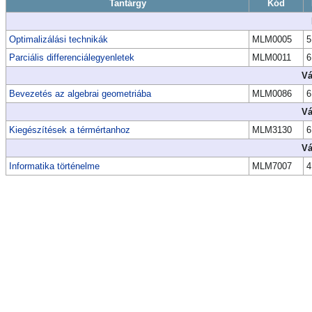
Tantárgy
Kód
Optimalizálási technikák
MLM0005
5
Parciális differenciálegyenletek
MLM0011
6
Vá
Bevezetés az algebrai geometriába
MLM0086
6
Vá
Kiegészítések a térmértanhoz
MLM3130
6
Vá
Informatika történelme
MLM7007
4