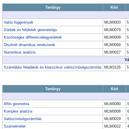
Tantárgy
Kód
Valós függvények
MLM0003
5
Görbék és felületek geometriája
MLM0079
5
Közönséges differenciálegyenletek
MLM0009
5
Diszkrét dinamikus rendszerek
MLM0069
5
Numerikus analízis
MLM0027
5
Vá
Számlálási feladatok és klasszikus valószínűségszámítás
MLM3126
5
Tantárgy
Kód
Affin geometria
MLM0080
Komplex analízis
MLM0008
Valószínūségszámítás
MLM0029
Számelmélet
MLM0022