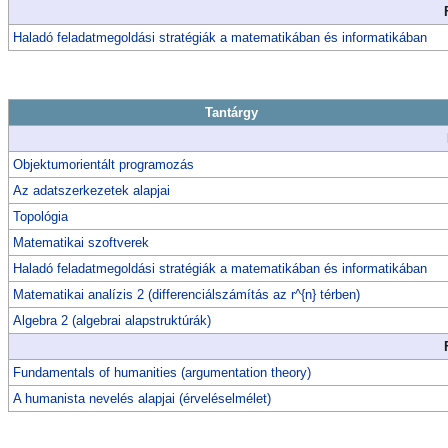
Haladó feladatmegoldási stratégiák a matematikában és informatikában
Tantárgy
Objektumorientált programozás
Az adatszerkezetek alapjai
Topológia
Matematikai szoftverek
Haladó feladatmegoldási stratégiák a matematikában és informatikában
Matematikai analízis 2 (differenciálszámítás az r^{n} térben)
Algebra 2 (algebrai alapstruktúrák)
Fundamentals of humanities (argumentation theory)
A humanista nevelés alapjai (érveléselmélet)