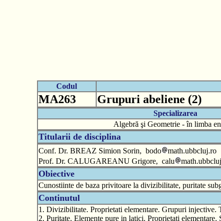
Codul
MA263
Grupuri abeliene (2)
Specializarea
Algebră şi Geometrie - în limba e
Titularii de disciplina
Conf. Dr. BREAZ Simion Sorin, bodo
math.ubbcluj.ro
Prof. Dr. CALUGAREANU Grigore, calu
math.ubbcluj
Obiective
Cunostiinte de baza privitoare la divizibilitate, puritate s
Continutul
1. Divizibilitate. Proprietati elementare. Grupuri injective
2. Puritate. Elemente pure in latici. Proprietati elementar