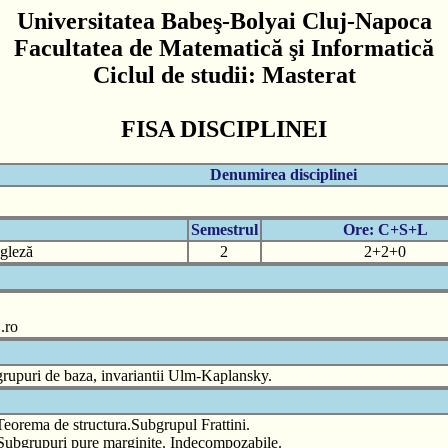
Universitatea Babeş-Bolyai Cluj-Napoca
Facultatea de Matematică şi Informatică
Ciclul de studii: Masterat
FISA DISCIPLINEI
Denumirea disciplinei
Semestrul
Ore: C+S+L
ngleză
2
2+2+0
.ro
ubgrupuri de baza, invariantii Ulm-Kaplansky.
. Teorema de structura.Subgrupul Frattini.
e. Subgrupuri pure marginite. Indecompozabile.