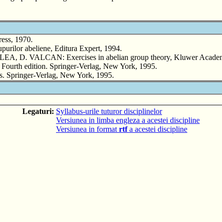
ess, 1970.
urilor abeliene, Editura Expert, 1994.
. VALCAN: Exercises in abelian group theory, Kluwer Academic
 Fourth edition. Springer-Verlag, New York, 1995.
. Springer-Verlag, New York, 1995.
Legaturi:
Syllabus-urile tuturor disciplinelor
Versiunea in limba engleza a acestei discipline
Versiunea in format
rtf
a acestei discipline