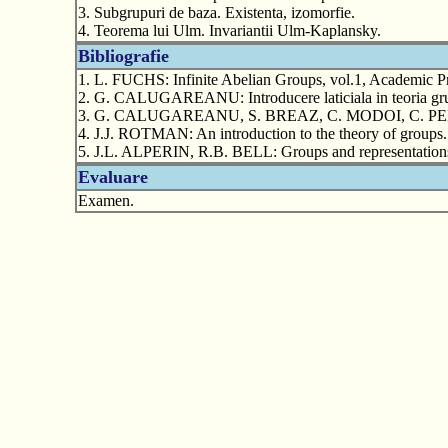
3. Subgrupuri de baza. Existenta, izomorfie.
4. Teorema lui Ulm. Invariantii Ulm-Kaplansky.
Bibliografie
1. L. FUCHS: Infinite Abelian Groups, vol.1, Academic Pr
2. G. CALUGAREANU: Introducere laticiala in teoria grup
3. G. CALUGAREANU, S. BREAZ, C. MODOI, C. PELEA, D
4. J.J. ROTMAN: An introduction to the theory of groups.
5. J.L. ALPERIN, R.B. BELL: Groups and representations
Evaluare
Examen.