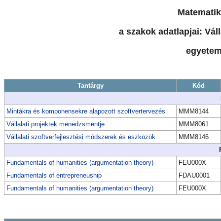
Matematik
a szakok adatlapjai: Váll
egyetem
Tantárgy
Kód
Mintákra és komponensekre alapozott szoftvertervezés
MMM8144
Vállalati projektek menedzsmentje
MMM8061
Vállalati szoftverfejlesztési módszerek és eszközök
MMM8146
Fundamentals of humanities (argumentation theory)
FEU000X
Fundamentals of entrepreneuship
FDAU0001
Fundamentals of humanities (argumentation theory)
FEU000X