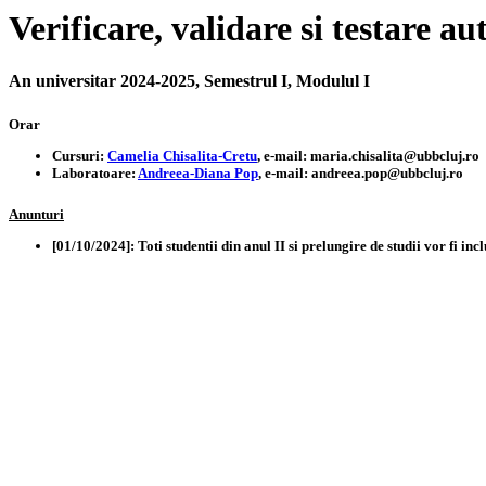
Verificare, validare si testare 
An universitar 2024-2025, Semestrul I, Modulul I
Orar
Cursuri:
Camelia Chisalita-Cretu
, e-mail: maria.chisalita@ubbcluj.ro
Laboratoare:
Andreea-Diana Pop
, e-mail: andreea.pop@ubbcluj.ro
Anunturi
[01/10/2024]: Toti studentii din anul II si prelungire de studii vor fi 