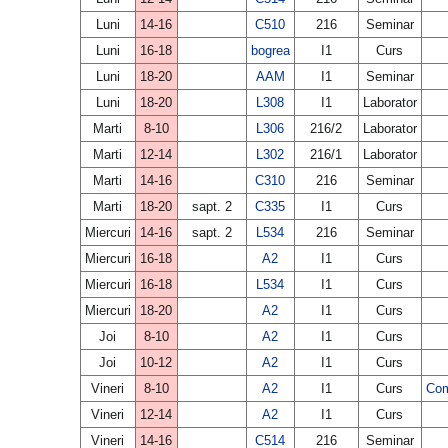
Luni
14-16
C510
216
Seminar
Luni
16-18
bogrea
I1
Curs
Luni
18-20
AAM
I1
Seminar
Luni
18-20
L308
I1
Laborator
Marti
8-10
L306
216/2
Laborator
Marti
12-14
L302
216/1
Laborator
Marti
14-16
C310
216
Seminar
Marti
18-20
sapt. 2
C335
I1
Curs
Miercuri
14-16
sapt. 2
L534
216
Seminar
Miercuri
16-18
A2
I1
Curs
Miercuri
16-18
L534
I1
Curs
Miercuri
18-20
A2
I1
Curs
Joi
8-10
A2
I1
Curs
Joi
10-12
A2
I1
Curs
Vineri
8-10
A2
I1
Curs
Com
Vineri
12-14
A2
I1
Curs
Vineri
14-16
C514
216
Seminar