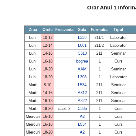
Orar Anul 1 Informa
Ziua
Orele
Frecventa
Sala
Formatia
Tipul
Luni
10-12
L338
211/1
Laborator
Luni
12-14
L001
211/2
Laborator
Luni
14-16
C310
211
Seminar
Luni
16-18
bogrea
I1
Curs
Luni
18-20
AAM
I1
Seminar
Luni
18-20
L308
I1
Laborator
Marti
8-10
L534
211
Seminar
Marti
14-16
A312
211
Seminar
Marti
16-18
A322
211
Seminar
Marti
18-20
sapt. 2
C335
I1
Curs
Miercuri
16-18
A2
I1
Curs
Miercuri
16-18
L534
I1
Curs
Miercuri
18-20
A2
I1
Curs