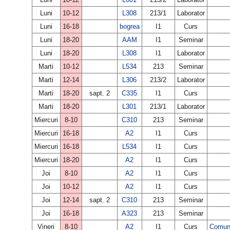
Luni
10-12
L308
213/1
Laborator
Luni
16-18
bogrea
I1
Curs
Luni
18-20
AAM
I1
Seminar
Luni
18-20
L308
I1
Laborator
Marti
10-12
L534
213
Seminar
Marti
12-14
L306
213/2
Laborator
Marti
18-20
sapt. 2
C335
I1
Curs
Marti
18-20
L301
213/1
Laborator
Miercuri
8-10
C310
213
Seminar
Miercuri
16-18
A2
I1
Curs
Miercuri
16-18
L534
I1
Curs
Miercuri
18-20
A2
I1
Curs
Joi
8-10
A2
I1
Curs
Joi
10-12
A2
I1
Curs
Joi
12-14
sapt. 2
C310
213
Seminar
Joi
16-18
A323
213
Seminar
Vineri
8-10
A2
I1
Curs
Comuni