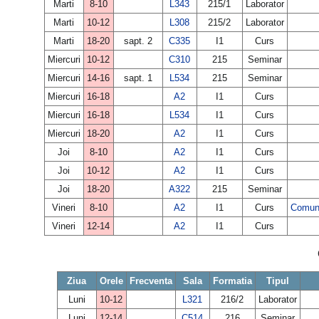
Marti
8-10
L343
215/1
Laborator
Marti
10-12
L308
215/2
Laborator
Marti
18-20
sapt. 2
C335
I1
Curs
Miercuri
10-12
C310
215
Seminar
Miercuri
14-16
sapt. 1
L534
215
Seminar
Miercuri
16-18
A2
I1
Curs
Miercuri
16-18
L534
I1
Curs
Miercuri
18-20
A2
I1
Curs
Joi
8-10
A2
I1
Curs
Joi
10-12
A2
I1
Curs
Joi
18-20
A322
215
Seminar
Vineri
8-10
A2
I1
Curs
Comuni
Vineri
12-14
A2
I1
Curs
Ziua
Orele
Frecventa
Sala
Formatia
Tipul
Luni
10-12
L321
216/2
Laborator
Luni
12-14
C514
216
Seminar