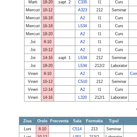
Marti
18-20
sapt. 2
C335
I1
Curs
Miercuri
10-12
A323
212
Seminar
Miercuri
16-18
A2
I1
Curs
Miercuri
16-18
L534
I1
Curs
Miercuri
18-20
A2
I1
Curs
Joi
8-10
A2
I1
Curs
Joi
10-12
A2
I1
Curs
Joi
14-16
sapt. 1
L534
212
Seminar
Joi
18-20
L534
212/2
Laborator
Vineri
8-10
A2
I1
Curs
Com
Vineri
10-12
C510
212
Seminar
Vineri
12-14
A2
I1
Curs
Vineri
14-16
L320
212/1
Laborator
Ziua
Orele
Frecventa
Sala
Formatia
Tipul
Luni
8-10
C514
213
Seminar
Luni
10-12
L001
213/2
Laborator