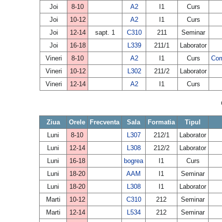
Joi
8-10
A2
I1
Curs
Joi
10-12
A2
I1
Curs
Joi
12-14
sapt. 1
C310
211
Seminar
Joi
16-18
L339
211/1
Laborator
Vineri
8-10
A2
I1
Curs
Com
Vineri
10-12
L302
211/2
Laborator
Vineri
12-14
A2
I1
Curs
Ziua
Orele
Frecventa
Sala
Formatia
Tipul
Luni
8-10
L307
212/1
Laborator
Luni
12-14
L308
212/2
Laborator
Luni
16-18
bogrea
I1
Curs
Luni
18-20
AAM
I1
Seminar
Luni
18-20
L308
I1
Laborator
Marti
10-12
C310
212
Seminar
Marti
12-14
L534
212
Seminar