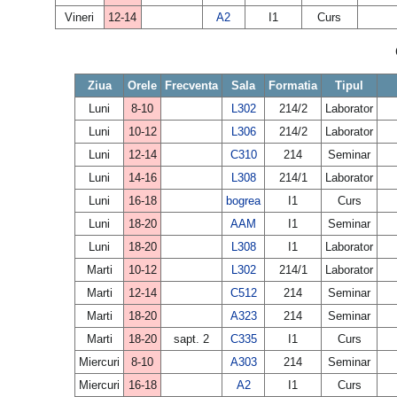
Vineri
12-14
A2
I1
Curs
Ziua
Orele
Frecventa
Sala
Formatia
Tipul
Luni
8-10
L302
214/2
Laborator
Luni
10-12
L306
214/2
Laborator
Luni
12-14
C310
214
Seminar
Luni
14-16
L308
214/1
Laborator
Luni
16-18
bogrea
I1
Curs
Luni
18-20
AAM
I1
Seminar
Luni
18-20
L308
I1
Laborator
Marti
10-12
L302
214/1
Laborator
Marti
12-14
C512
214
Seminar
Marti
18-20
A323
214
Seminar
Marti
18-20
sapt. 2
C335
I1
Curs
Miercuri
8-10
A303
214
Seminar
Miercuri
16-18
A2
I1
Curs