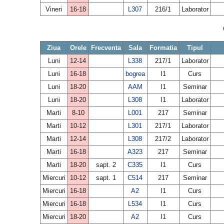
Vineri
16-18
L307
216/1
Laborator
Ziua
Orele
Frecventa
Sala
Formatia
Tipul
Luni
12-14
L338
217/1
Laborator
Luni
16-18
bogrea
I1
Curs
Luni
18-20
AAM
I1
Seminar
Luni
18-20
L308
I1
Laborator
Marti
8-10
L001
217
Seminar
Marti
10-12
L301
217/1
Laborator
Marti
12-14
L308
217/2
Laborator
Marti
16-18
A323
217
Seminar
Marti
18-20
sapt. 2
C335
I1
Curs
Miercuri
10-12
sapt. 1
C514
217
Seminar
Miercuri
16-18
A2
I1
Curs
Miercuri
16-18
L534
I1
Curs
Miercuri
18-20
A2
I1
Curs