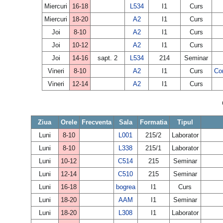
Miercuri
16-18
L534
I1
Curs
Miercuri
18-20
A2
I1
Curs
Joi
8-10
A2
I1
Curs
Joi
10-12
A2
I1
Curs
Joi
14-16
sapt. 2
L534
214
Seminar
Vineri
8-10
A2
I1
Curs
Com
Vineri
12-14
A2
I1
Curs
Ziua
Orele
Frecventa
Sala
Formatia
Tipul
Luni
8-10
L001
215/2
Laborator
Luni
8-10
L338
215/1
Laborator
Luni
10-12
C514
215
Seminar
Luni
12-14
C510
215
Seminar
Luni
16-18
bogrea
I1
Curs
Luni
18-20
AAM
I1
Seminar
Luni
18-20
L308
I1
Laborator