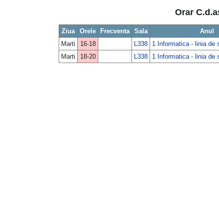
Orar C.d.
Ziua
Orele
Frecventa
Sala
Anul
Marti
16-18
L338
1 Informatica - linia de
Marti
18-20
L338
1 Informatica - linia de