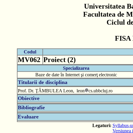
Universitatea B
Facultatea de M
Ciclul d
FISA
Codul
MV062
Proiect (2)
Specializarea
Baze de date în Internet şi comerţ electronic
Titularii de disciplina
Prof. Dr. ŢÂMBULEA Leon, leon
cs.ubbcluj.ro
Obiective
Bibliografie
Evaluare
Legaturi:
Syllabus-ur
Versiunea i