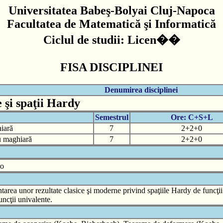
Universitatea Babeş-Bolyai Cluj-Napoca
Facultatea de Matematică şi Informatică
Ciclul de studii: Licen��
FISA DISCIPLINEI
Denumirea disciplinei
 şi spaţii Hardy
Semestrul
Ore: C+S+L
iară
7
2+2+0
iu maghiară
7
2+2+0
ro
tarea unor rezultate clasice şi moderne privind spaţiile Hardy de funcţii 
ncţii univalente.