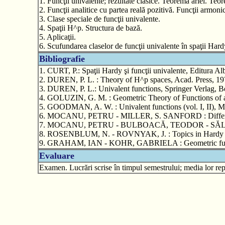
1. Funcţii univalente; rezultate clasice. Teorema ariei. 
2. Funcţii analitice cu partea reală pozitivă. Funcţii armoni
3. Clase speciale de funcţii univalente.
4. Spaţii H^p. Structura de bază.
5. Aplicaţii.
6. Scufundarea claselor de funcţii univalente în spaţii Hard
Bibliografie
1. CURT, P.: Spaţii Hardy şi funcţii univalente, Editura A
2. DUREN, P. L. : Theory of H^p spaces, Acad. Press, 19
3. DUREN, P. L.: Univalent functions, Springer Verlag, B
4. GOLUZIN, G. M. : Geometric Theory of Functions of a
5. GOODMAN, A. W. : Univalent functions (vol. I, II), M
6. MOCANU, PETRU - MILLER, S. SANFORD : Differentia
7. MOCANU, PETRU - BULBOACĂ, TEODOR - SĂLĂGEAN, GR
8. ROSENBLUM, N. - ROVNYAK, J. : Topics in Hardy class
9. GRAHAM, IAN - KOHR, GABRIELA : Geometric functio
Evaluare
Examen. Lucrări scrise în timpul semestrului; media lor repr