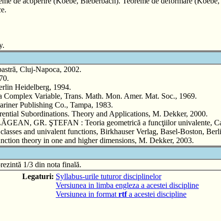
Teoreme de acoperire (Koebe, Bieberbach). Teoreme de deformare (Koebe,
ce.
y.
lbastră, Cluj-Napoca, 2002.
70.
erlin Heidelberg, 1994.
 Complex Variable, Trans. Math. Mon. Amer. Mat. Soc., 1969.
ariner Publishing Co., Tampa, 1983.
l Subordinations. Theory and Applications, M. Dekker, 2000.
. ŞTEFAN : Teoria geometrică a funcţiilor univalente, Casa Că
es and univalent functions, Birkhauser Verlag, Basel-Boston, Berli
n theory in one and higher dimensions, M. Dekker, 2003.
ezintă 1/3 din nota finală.
Legaturi:
Syllabus-urile tuturor disciplinelor
Versiunea in limba engleza a acestei discipline
Versiunea in format
rtf
a acestei discipline