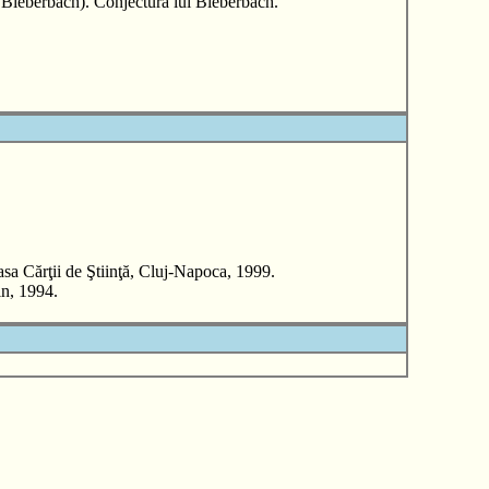
 Bieberbach). Conjectura lui Bieberbach.
rţii de Ştiinţă, Cluj-Napoca, 1999.
n, 1994.