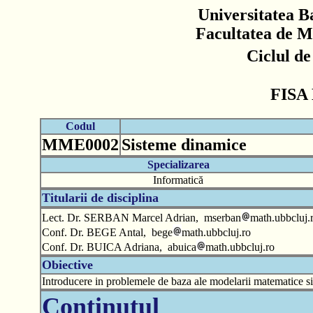
Universitatea B
Facultatea de M
Ciclul d
FISA
Codul
MME0002
Sisteme dinamice
Specializarea
Informatică
Titularii de disciplina
Lect. Dr. SERBAN Marcel Adrian, mserban
math.ubbcluj.
Conf. Dr. BEGE Antal, bege
math.ubbcluj.ro
Conf. Dr. BUICA Adriana, abuica
math.ubbcluj.ro
Obiective
Introducere in problemele de baza ale modelarii matematice s
Continutul