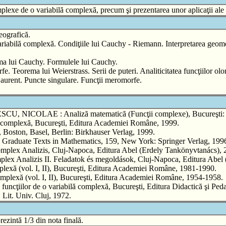
mplexe de o variabilă complexă, precum şi prezentarea unor aplicaţii ale a
eografică.
ariabilă complexă. Condiţiile lui Cauchy - Riemann. Interpretarea geome
ema lui Cauchy. Formulele lui Cauchy.
orfe. Teorema lui Weierstrass. Serii de puteri. Analiticitatea funcţiilor o
aurent. Puncte singulare. Funcţii meromorfe.
LAE : Analiză matematică (Funcţii complexe), Bucureşti: Edit
lexă, Bucureşti, Editura Academiei Române, 1999.
ston, Basel, Berlin: Birkhauser Verlag, 1999.
 Graduate Texts in Mathematics, 159, New York: Springer Verlag, 199
alizis, Cluj-Napoca, Editura Abel (Erdely Tankönyvtanács), 
izis II. Feladatok és megoldások, Cluj-Napoca, Editura Abel (E
exă (vol. I, II), Bucureşti, Editura Academiei Române, 1981-1990.
mplexă (vol. I, II), Bucureşti, Editura Academiei Române, 1954-1958.
lor de o variabilă complexă, Bucureşti, Editura Didactică şi Peda
it. Univ. Cluj, 1972.
ezintă 1/3 din nota finală.