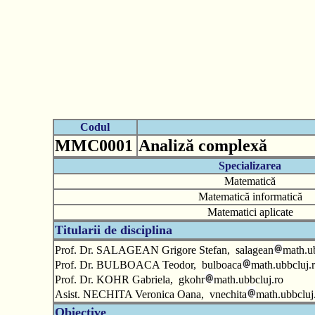
Codul
MMC0001
Analiză complexă
Specializarea
Matematică
Matematică informatică
Matematici aplicate
Titularii de disciplina
Prof. Dr. SALAGEAN Grigore Stefan, salagean
math.ub
Prof. Dr. BULBOACA Teodor, bulboaca
math.ubbcluj.
Prof. Dr. KOHR Gabriela, gkohr
math.ubbcluj.ro
Asist. NECHITA Veronica Oana, vnechita
math.ubbcluj
Obiective