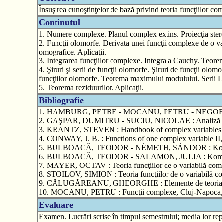
Însuşirea cunoştinţelor de bază privind teoria funcţiilor co
Continutul
1. Numere complexe. Planul complex extins. Proiecţia ster
2. Funcţii olomorfe. Derivata unei funcţii complexe de o v
omografice. Aplicaţii.
3. Integrarea funcţiilor complexe. Integrala Cauchy. Teor
4. Şiruri şi serii de funcţii olomorfe. Şiruri de funcţii olom
funcţiilor olomorfe. Teorema maximului modulului. Serii L
5. Teorema reziduurilor. Aplicaţii.
Bibliografie
1. HAMBURG, PETRE - MOCANU, PETRU - NEGOESCU, NICO
2. GAŞPAR, DUMITRU - SUCIU, NICOLAE : Analiză comp
3. KRANTZ, STEVEN : Handbook of complex variables, Bo
4. CONWAY, J. B. : Functions of one complex variable II,
5. BULBOACĂ, TEODOR - NÉMETH, SÁNDOR : Komplex An
6. BULBOACĂ, TEODOR - SALAMON, JULIA : Komplex Anal
7. MAYER, OCTAV : Teoria funcţiilor de o variabilă compl
8. STOILOV, SIMION : Teoria funcţiilor de o variabilă co
9. CĂLUGĂREANU, GHEORGHE : Elemente de teoria funcţii
10. MOCANU, PETRU : Funcţii complexe, Cluj-Napoca, L
Evaluare
Examen. Lucrări scrise în timpul semestrului; media lor repr