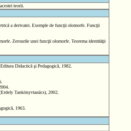
cestei teorii.
trică a derivatei. Exemple de funcţii olomorfe. Funcţii
lomorfe. Zerourile unei funcţii olomorfe. Teorema identităţii
ura Didactică şi Pedagogică, 1982.
6.
2004.
rdely Tankönyvtanács), 2002.
gogică, 1963.