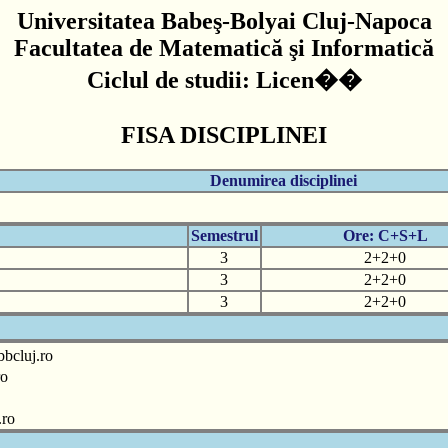
Universitatea Babeş-Bolyai Cluj-Napoca
Facultatea de Matematică şi Informatică
Ciclul de studii: Licen��
FISA DISCIPLINEI
Denumirea disciplinei
Semestrul
Ore: C+S+L
3
2+2+0
3
2+2+0
3
2+2+0
bcluj.ro
ro
.ro