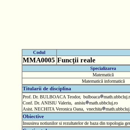
Codul
MMA0005
Funcţii reale
Specializarea
Matematică
Matematică informatică
Titularii de disciplina
Prof. Dr. BULBOACA Teodor, bulboaca
math.ubbcluj.
Conf. Dr. ANISIU Valeriu, anisiu
math.ubbcluj.ro
Asist. NECHITA Veronica Oana, vnechita
math.ubbcluj
Obiective
Insusirea notiunilor si rezultatelor de baza din topologia gene