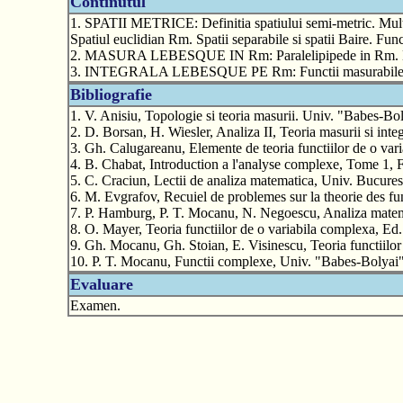
Continutul
1. SPATII METRICE: Definitia spatiului semi-metric. Multim
Spatiul euclidian Rm. Spatii separabile si spatii Baire. Func
2. MASURA LEBESQUE IN Rm: Paralelipipede in Rm. Multi
3. INTEGRALA LEBESQUE PE Rm: Functii masurabile Lebes
Bibliografie
1. V. Anisiu, Topologie si teoria masurii. Univ. "Babes-Bo
2. D. Borsan, H. Wiesler, Analiza II, Teoria masurii si int
3. Gh. Calugareanu, Elemente de teoria functiilor de o var
4. B. Chabat, Introduction a l'analyse complexe, Tome 1, 
5. C. Craciun, Lectii de analiza matematica, Univ. Bucures
6. M. Evgrafov, Recuiel de problemes sur la theorie des f
7. P. Hamburg, P. T. Mocanu, N. Negoescu, Analiza matema
8. O. Mayer, Teoria functiilor de o variabila complexa, Ed
9. Gh. Mocanu, Gh. Stoian, E. Visinescu, Teoria functiilor
10. P. T. Mocanu, Functii complexe, Univ. "Babes-Bolyai
Evaluare
Examen.