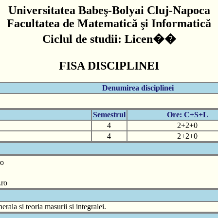
Universitatea Babeş-Bolyai Cluj-Napoca
Facultatea de Matematică şi Informatică
Ciclul de studii: Licen��
FISA DISCIPLINEI
Denumirea disciplinei
Semestrul
Ore: C+S+L
4
2+2+0
4
2+2+0
ro
.ro
rala si teoria masurii si integralei.