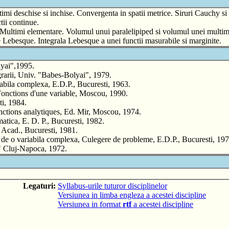
i deschise si inchise. Convergenta in spatii metrice. Siruri Cauchy si
tii continue.
mi elementare. Volumul unui paralelipiped si volumul unei multimi
que. Integrala Lebesque a unei functii masurabile si marginite.
lyai",1995.
egrarii, Univ. "Babes-Bolyai", 1979.
iabila complexa, E.D.P., Bucuresti, 1963.
Fonctions d'une variable, Moscou, 1990.
ti, 1984.
unctions analytiques, Ed. Mir, Moscou, 1974.
tica, E. D. P., Bucuresti, 1982.
. Acad., Bucuresti, 1981.
 de o variabila complexa, Culegere de probleme, E.D.P., Bucuresti, 197
" Cluj-Napoca, 1972.
Legaturi:
Syllabus-urile tuturor disciplinelor
Versiunea in limba engleza a acestei discipline
Versiunea in format
rtf
a acestei discipline