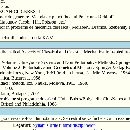
tc.).
lator.
ECANICII CERESTI
tode de generare. Metoda de punct fix a lui Poincare - Birkhoff.
Liapunov, Jacobi, Hill, Poisson, etc.)
oriilor in probleme de mecanica cereasca ( Moisseev, Dramba, Szebehely et
stemelor dinamice. Teoria KAM.
ical Aspects of Classical and Celestial Mechanics. translated from
ume 1: Integrable Systems and Non-Perturbative Methods. Springer
olume 2: Perturbative and Geometrical Methods. Springer-Verlag 
ic Press, New York, 1961 (trad. in l. rusa, Ed. Mir, Moscova, 1964
ica, Bucuresti, 1958.
ci i metodi. Izd. Nauka, Moskva, 1963, 1968.
, 1992.
iadó, Budapest, 2001.
 probleme si programe de calcul. Univ. Babes-Bolyai din Cluj-Napoca, 
 Bristol and Philadelphia, 1988.
vea ponderea de 40% din nota finală. Semestrul se va încheia cu un exame
Legaturi:
Syllabus-urile tuturor disciplinelor