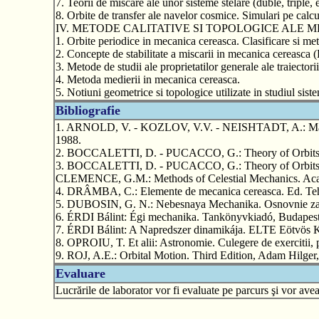
7. Teorii de miscare ale unor sisteme stelare (duble, triple, e
8. Orbite de transfer ale navelor cosmice. Simulari pe calcu
IV. METODE CALITATIVE SI TOPOLOGICE ALE M
1. Orbite periodice in mecanica cereasca. Clasificare si me
2. Concepte de stabilitate a miscarii in mecanica cereasca (
3. Metode de studii ale proprietatilor generale ale traiect
4. Metoda medierii in mecanica cereasca.
5. Notiuni geometrice si topologice utilizate in studiul si
Bibliografie
1. ARNOLD, V. - KOZLOV, V.V. - NEISHTADT, A.: Mathemat
1988.
2. BOCCALETTI, D. - PUCACCO, G.: Theory of Orbits Vol
3. BOCCALETTI, D. - PUCACCO, G.: Theory of Orbits. V
CLEMENCE, G.M.: Methods of Celestial Mechanics. Academ
4. DRÂMBA, C.: Elemente de mecanica cereasca. Ed. Tehn
5. DUBOSIN, G. N.: Nebesnaya Mechanika. Osnovnie zada
6. ÉRDI Bálint: Égi mechanika. Tankönyvkiadó, Budapest
7. ÉRDI Bálint: A Napredszer dinamikája. ELTE Eötvös K
8. OPROIU, T. Et alii: Astronomie. Culegere de exercitii,
9. ROJ, A.E.: Orbital Motion. Third Edition, Adam Hilger,
Evaluare
Lucrările de laborator vor fi evaluate pe parcurs şi vor a