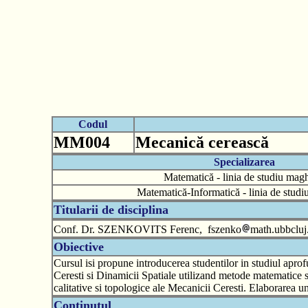
Codul
MM004
Mecanică cerească
Specializarea
Matematică - linia de studiu magh
Matematică-Informatică - linia de stud
Titularii de disciplina
Conf. Dr. SZENKOVITS Ferenc, fszenko
math.ubbcluj
Obiective
Cursul isi propune introducerea studentilor in studiul aprof
Ceresti si Dinamicii Spatiale utilizand metode matematice s
calitative si topologice ale Mecanicii Ceresti. Elaborarea un
Continutul