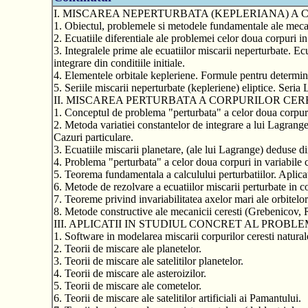
I. MISCAREA NEPERTURBATA (KEPLERIANA) A 
1. Obiectul, problemele si metodele fundamentale ale mecanic
2. Ecuatiile diferentiale ale problemei celor doua corpuri in
3. Integralele prime ale ecuatiilor miscarii neperturbate. E
integrare din conditiile initiale.
4. Elementele orbitale kepleriene. Formule pentru determina
5. Seriile miscarii neperturbate (kepleriene) eliptice. Seria 
II. MISCAREA PERTURBATA A CORPURILOR CER
1. Conceptul de problema "perturbata" a celor doua corpuri.
2. Metoda variatiei constantelor de integrare a lui Lagrange
Cazuri particulare.
3. Ecuatiile miscarii planetare, (ale lui Lagrange) deduse d
4. Problema "perturbata" a celor doua corpuri in variabile 
5. Teorema fundamentala a calculului perturbatiilor. Aplicat
6. Metode de rezolvare a ecuatiilor miscarii perturbate in c
7. Teoreme privind invariabilitatea axelor mari ale orbitel
8. Metode constructive ale mecanicii ceresti (Grebenicov,
III. APLICATII IN STUDIUL CONCRET AL PROB
1. Software in modelarea miscarii corpurilor ceresti naturale 
2. Teorii de miscare ale planetelor.
3. Teorii de miscare ale satelitilor planetelor.
4. Teorii de miscare ale asteroizilor.
5. Teorii de miscare ale cometelor.
6. Teorii de miscare ale satelitilor artificiali ai Pamantului.