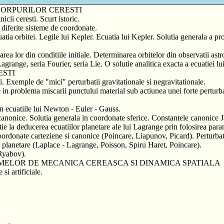
CORPURILOR CERESTI
ii ceresti. Scurt istoric.
 diferite sisteme de coordonate.
cuatia orbitei. Legile lui Kepler. Ecuatia lui Kepler. Solutia generala a
rea lor din conditiile initiale. Determinarea orbitelor din observatii a
Lagrange, seria Fourier, seria Lie. O solutie analitica exacta a ecuatiei l
ESTI
 Exemple de "mici" perturbatii gravitationale si negravitationale.
 in problema miscarii punctului material sub actiunea unei forte perturba
in ecuatiile lui Newton - Euler - Gauss.
canonice. Solutia generala in coordonate sferice. Constantele canonice 
ie la deducerea ecuatiilor planetare ale lui Lagrange prin folosirea para
oordonate carteziene si canonice (Poincare, Liapunov, Picard). Perturbatii
or planetare (Laplace - Lagrange, Poisson, Spiru Haret, Poincare).
 Ryabov).
LEMELOR DE MECANICA CEREASCA SI DINAMICA SPATIALA
si artificiale.