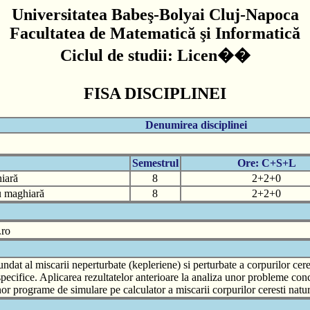
Universitatea Babeş-Bolyai Cluj-Napoca
Facultatea de Matematică şi Informatică
Ciclul de studii: Licen��
FISA DISCIPLINEI
Denumirea disciplinei
Semestrul
Ore: C+S+L
iară
8
2+2+0
iu maghiară
8
2+2+0
.ro
undat al miscarii neperturbate (kepleriene) si perturbate a corpurilor cer
pecifice. Aplicarea rezultatelor anterioare la analiza unor probleme con
or programe de simulare pe calculator a miscarii corpurilor ceresti natural