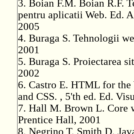
3. Boian F.M. Boian R.F. 
pentru aplicatii Web. Ed. A
2005
4. Buraga S. Tehnologii we
2001
5. Buraga S. Proiectarea si
2002
6. Castro E. HTML for t
and CSS. , 5'th ed. Ed. Vi
7. Hall M. Brown L. Core 
Prentice Hall, 2001
8. Negrino T. Smith D. Jav