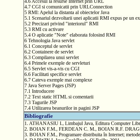
4.6 Accesul la resurse Internet prin URL
4.7 CGI si comunicatii prin URLConnection
5 RMI: Apelul la distanta al obiectelor Java
5.1 Scenariul dezvoltarii unei aplicatii RMI expus pe un 
5.2 Precizari privind "interiorul" RMI
5.3 RMI cu activare
5.4 O aplicatie "Note" elaborata folosind RMI
6 Tehnologia Java servlet
6.1 Conceptul de servlet
6.2 Containere de servlet
6.3 Compilarea unui servlet
6.4 Primele exemple de servleturi
6.5 Servlet vis-a-vis cu CGI
6.6 Facilitati specifice servlet
6.7 Cateva exemple mai complexe
7 Java Server Pages (JSP)
7.1 Introducere
7.2 Text static HTML si comentarii
7.3 Tagurile JSP
7.4 Utilizarea beanurilor in pagini JSP
Bibliografie
1. ATHANASIU I., Limbajul Java, Editura Computer Libri
2. BOIAN F.M., FERDEAN C. M., BOIAN R.F. DRAGOS R.C.
3. BOIAN F.M., Programare distribuita în Internet; metode s