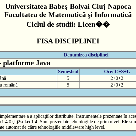
Universitatea Babeş-Bolyai Cluj-Napoca
Facultatea de Matematică şi Informatică
Ciclul de studii: Licen��
FISA DISCIPLINEI
Denumirea disciplinei
- platforme Java
Semestrul
Ore: C+S+L
mână
5
2+0+2
diu română
5
2+0+2
plementare a a aplicaţiilor distribuite. Instrumentele prezentate în acest 
dk1.4.0 şi j2sdkee1.4. Sunt prezentate tehnologiile de prim nivel. Ele sunt 
ate automat de către tehnologiile middleware high level.