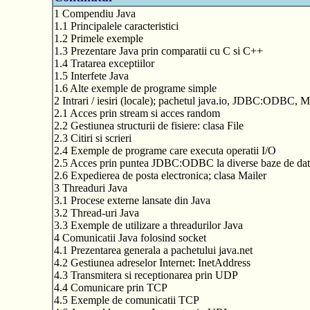
1 Compendiu Java
1.1 Principalele caracteristici
1.2 Primele exemple
1.3 Prezentare Java prin comparatii cu C si C++
1.4 Tratarea exceptiilor
1.5 Interfete Java
1.6 Alte exemple de programe simple
2 Intrari / iesiri (locale); pachetul java.io, JDBC:ODBC, M
2.1 Acces prin stream si acces random
2.2 Gestiunea structurii de fisiere: clasa File
2.3 Citiri si scrieri
2.4 Exemple de programe care executa operatii I/O
2.5 Acces prin puntea JDBC:ODBC la diverse baze de dat
2.6 Expedierea de posta electronica; clasa Mailer
3 Threaduri Java
3.1 Procese externe lansate din Java
3.2 Thread-uri Java
3.3 Exemple de utilizare a threadurilor Java
4 Comunicatii Java folosind socket
4.1 Prezentarea generala a pachetului java.net
4.2 Gestiunea adreselor Internet: InetAddress
4.3 Transmitera si receptionarea prin UDP
4.4 Comunicare prin TCP
4.5 Exemple de comunicatii TCP