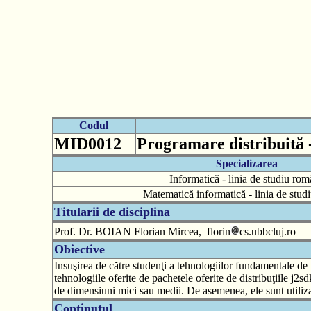
Codul
MID0012
Programare distribuită 
Specializarea
Informatică - linia de studiu ro
Matematică informatică - linia de stu
Titularii de disciplina
Prof. Dr. BOIAN Florian Mircea, florin
cs.ubbcluj.ro
Obiective
Insuşirea de către studenţi a tehnologiilor fundamentale de im
tehnologiile oferite de pachetele oferite de distribuţiile j2s
de dimensiuni mici sau medii. De asemenea, ele sunt utiliz
Continutul