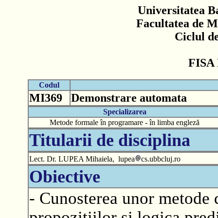
Universitatea B
Facultatea de M
Ciclul d
FISA
Codul
MI369
Demonstrare automata
Specializarea
Metode formale în programare - în limba engleză
Titularii de disciplina
Lect. Dr. LUPEA Mihaiela, lupea
cs.ubbcluj.ro
Obiective
- Cunosterea unor metode 
propozitiilor si logica pre