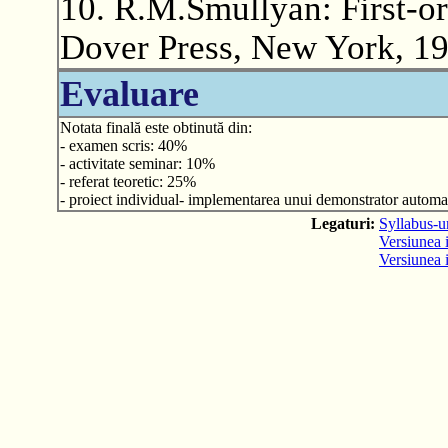
10. R.M.Smullyan: First-or
Dover Press, New York, 19
Evaluare
Notata finală este obtinută din:
- examen scris: 40%
- activitate seminar: 10%
- referat teoretic: 25%
- proiect individual- implementarea unui demonstrator autom
Legaturi:
Syllabus-ur
Versiunea i
Versiunea 