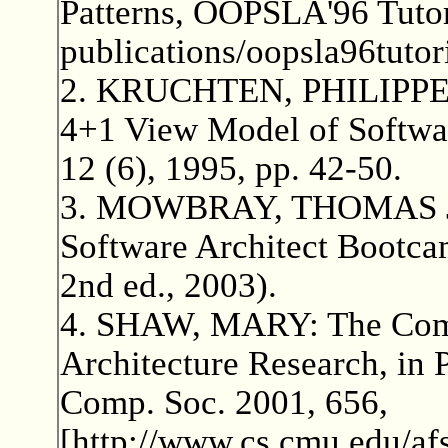
Patterns, OOPSLA'96 Tutor
publications/oopsla96tutor
2. KRUCHTEN, PHILIPPE: A
4+1 View Model of Softwar
12 (6), 1995, pp. 42-50.
3. MOWBRAY, THOMAS J
Software Architect Bootcam
2nd ed., 2003).
4. SHAW, MARY: The Comi
Architecture Research, in 
Comp. Soc. 2001, 656,
[http://www.cs.cmu.edu/afs