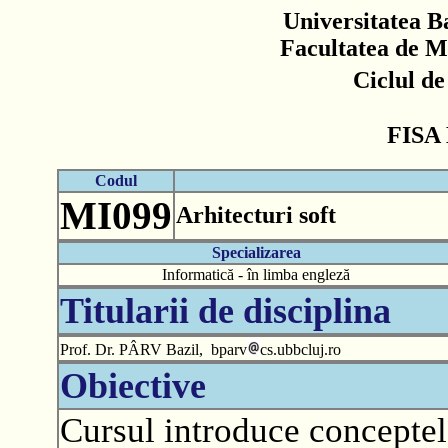
Universitatea B
Facultatea de M
Ciclul d
FISA
Codul
MI099
Arhitecturi soft
Specializarea
Informatică - în limba engleză
Titularii de disciplina
Prof. Dr. PÂRV Bazil, bparv
cs.ubbcluj.ro
Obiective
Cursul introduce conceptele