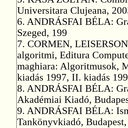
Universitara Clujeana, 200
6. ANDRÁSFAI BÉLA: Gráf
Szeged, 199
7. CORMEN, LEISERSON, 
algoritmi, Editura Compute
maghiara: Algoritmusok, M
kiadás 1997, II. kiadás 199
8. ANDRÁSFAI BÉLA: Gráf
Akadémiai Kiadó, Budapes
9. ANDRÁSFAI BÉLA: Ismer
Tankönyvkiadó, Budapest,