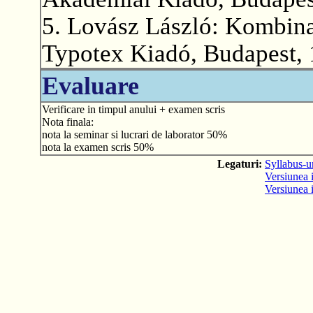
5. Lovász László: Kombina
Typotex Kiadó, Budapest, 
Evaluare
Verificare in timpul anului + examen scris
Nota finala:
nota la seminar si lucrari de laborator 50%
nota la examen scris 50%
Legaturi:
Syllabus-ur
Versiunea i
Versiunea 