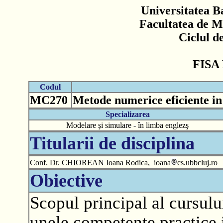
Universitatea B
Facultatea de M
Ciclul d
FISA
Codul
MC270
Metode numerice eficiente in
Specializarea
Modelare şi simulare - în limba englezş
Titularii de disciplina
Conf. Dr. CHIOREAN Ioana Rodica, ioana
cs.ubbcluj.ro
Obiective
Scopul principal al cursului
unele competente practice 