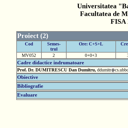
Universitatea "B
Facultatea de M
FISA
Proiect (2)
Cod
Semes-
Ore: C+S+L
Cre
trul
MV052
2
0+0+3
Cadre didactice indrumatoare
Prof. Dr. DUMITRESCU Dan Dumitru,
ddumitr
cs.ubbc
Obiective
Bibliografie
Evaluare